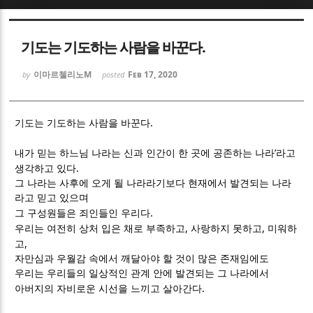
Sketchbook5, 스케치북5
Sketchbook5, 스케치북5
기도는 기도하는 사람을 바꾼다.
이마르첼리노M
Feb 17, 2020
by
posted
.
기도는 기도하는 사람을 바꾼다
Sketchbook5, 스케치북5
Sketchbook5, 스케치북5
’
내가 믿는 하느님 나라는 신과 인간이 한 곳에 공존하는 나라
라고
.
생각하고 있다
그 나라는 사후에 오게 될 나라라기보다 현재에서 발견되는 나라
라고 믿고 있으며
.
그 구성원들은 죄인들인 우리다
,
,
우리는 여전히 상처 입은 채로 부족하고
사랑하지 못하고
미워하
,
고
자만심과 우월감 속에서 깨달아야 할 것이 많은 존재임에도
우리는 우리들의 일상적인 관계 안에 발견되는 그 나라에서
.
아버지의 자비로운 시선을 느끼고 살아간다