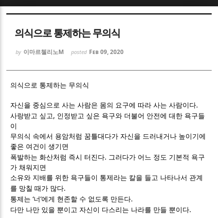
Sketchbook5, 스케치북5
Sketchbook5, 스케치북5
의식으로 통제하는 무의식
이마르첼리노M
Feb 09, 2020
by
posted
의식으로 통제하는 무의식
Sketchbook5, 스케치북5
Sketchbook5, 스케치북5
.
자신을 중심으로 사는 사람은 몸의 요구에 따라 사는 사람이다
,
사랑받고 싶고
인정받고 싶은 욕구와 더불어 안전에 대한 욕구들
이
무의식 속에서 용암처럼 꿈틀대다가 자신을 드러내거나 높이기에
좋은 여건이 생기면
.
폭발하는 화산처럼 즉시 터진다
그러다가 어느 정도 기본적 욕구
가 채워지면
소유와 지배를 위한 욕구들이 통제라는 칼을 들고 나타나서 관계
.
를 망칠 때가 많다
‘
’
.
통제는
너
에게 현존할 수 없도록 만든다
.
다만 나만 있을 뿐이고 자신이 다스리는 나라를 만들 뿐이다