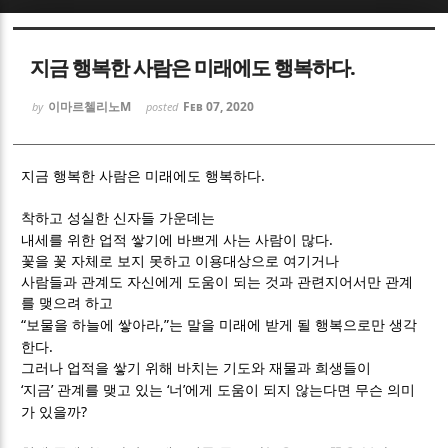
Sketchbook5, 스케치북5
Sketchbook5, 스케치북5
지금 행복한 사람은 미래에도 행복하다.
이마르첼리노M
Feb 07, 2020
by
posted
.
지금 행복한 사람은 미래에도 행복하다
Sketchbook5, 스케치북5
Sketchbook5, 스케치북5
착하고 성실한 신자들 가운데는
.
내세를 위한 업적 쌓기에 바쁘게 사는 사람이 많다
꽃을 꽃 자체로 보지 못하고 이용대상으로 여기거나
사람들과 관계도 자신에게 도움이 되는 것과 관련지어서만 관계
를 맺으려 하고
“
,”
보물을 하늘에 쌓아라
는 말을 미래에 받게 될 행복으로만 생각
.
한다
그러나 업적을 쌓기 위해 바치는 기도와 재물과 희생들이
‘
’
‘
’
지금
관계를 맺고 있는
너
에게 도움이 되지 않는다면 무슨 의미
?
가 있을까