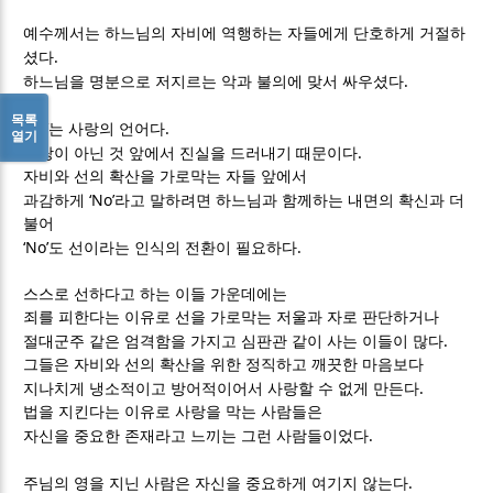
예수께서는 하느님의 자비에 역행하는 자들에게 단호하게 거절하
.
셨다
.
하느님을 명분으로 저지르는 악과 불의에 맞서 싸우셨다
목록
‘No’
.
는 사랑의 언어다
열기
.
사랑이 아닌 것 앞에서 진실을 드러내기 때문이다
자비와 선의 확산을 가로막는 자들 앞에서
‘No’
과감하게
라고 말하려면 하느님과 함께하는 내면의 확신과 더
불어
‘No’
.
도 선이라는 인식의 전환이 필요하다
스스로 선하다고 하는 이들 가운데에는
죄를 피한다는 이유로 선을 가로막는 저울과 자로 판단하거나
.
절대군주 같은 엄격함을 가지고 심판관 같이 사는 이들이 많다
그들은 자비와 선의 확산을 위한 정직하고 깨끗한 마음보다
.
지나치게 냉소적이고 방어적이어서 사랑할 수 없게 만든다
법을 지킨다는 이유로 사랑을 막는 사람들은
.
자신을 중요한 존재라고 느끼는 그런 사람들이었다
.
주님의 영을 지닌 사람은 자신을 중요하게 여기지 않는다