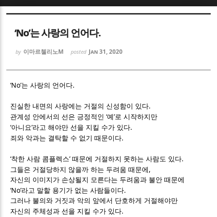
Sketchbook5, 스케치북5
Sketchbook5, 스케치북5
‘No’는 사랑의 언어다.
이마르첼리노M
Jan 31, 2020
by
posted
‘No’
.
는 사랑의 언어다
Sketchbook5, 스케치북5
Sketchbook5, 스케치북5
.
진실한 내면의 사랑에는 거절의 신성함이 있다
‘
’
관계성 안에서의 선은 긍정적인
예
로 시작하지만
‘
’
.
아니요
라고 해야만 선을 지킬 수가 있다
.
죄와 악과는 결탁할 수 없기 때문이다
‘
’
.
착한 사람 콤플렉스
때문에 거절하지 못하는 사람도 있다
,
그들은 거절당하지 않을까 하는 두려움 때문에
자신의 이미지가 손상될지 모른다는 두려움과 불안 때문에
‘No’
.
라고 말할 용기가 없는 사람들이다
그러나 불의와 거짓과 악의 앞에서 단호하게 거절해야만
.
자신의 주체성과 선을 지킬 수가 있다