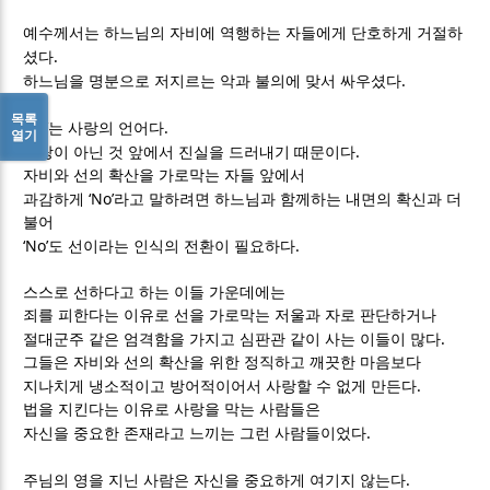
예수께서는 하느님의 자비에 역행하는 자들에게 단호하게 거절하
.
셨다
.
하느님을 명분으로 저지르는 악과 불의에 맞서 싸우셨다
목록
‘No’
.
는 사랑의 언어다
열기
.
사랑이 아닌 것 앞에서 진실을 드러내기 때문이다
자비와 선의 확산을 가로막는 자들 앞에서
‘No’
과감하게
라고 말하려면 하느님과 함께하는 내면의 확신과 더
불어
‘No’
.
도 선이라는 인식의 전환이 필요하다
스스로 선하다고 하는 이들 가운데에는
죄를 피한다는 이유로 선을 가로막는 저울과 자로 판단하거나
.
절대군주 같은 엄격함을 가지고 심판관 같이 사는 이들이 많다
그들은 자비와 선의 확산을 위한 정직하고 깨끗한 마음보다
.
지나치게 냉소적이고 방어적이어서 사랑할 수 없게 만든다
법을 지킨다는 이유로 사랑을 막는 사람들은
.
자신을 중요한 존재라고 느끼는 그런 사람들이었다
.
주님의 영을 지닌 사람은 자신을 중요하게 여기지 않는다