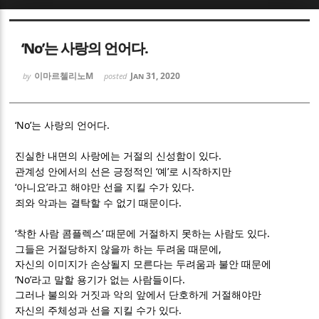
Sketchbook5, 스케치북5
Sketchbook5, 스케치북5
‘No’는 사랑의 언어다.
이마르첼리노M
Jan 31, 2020
by
posted
‘No’
.
는 사랑의 언어다
Sketchbook5, 스케치북5
Sketchbook5, 스케치북5
.
진실한 내면의 사랑에는 거절의 신성함이 있다
‘
’
관계성 안에서의 선은 긍정적인
예
로 시작하지만
‘
’
.
아니요
라고 해야만 선을 지킬 수가 있다
.
죄와 악과는 결탁할 수 없기 때문이다
‘
’
.
착한 사람 콤플렉스
때문에 거절하지 못하는 사람도 있다
,
그들은 거절당하지 않을까 하는 두려움 때문에
자신의 이미지가 손상될지 모른다는 두려움과 불안 때문에
‘No’
.
라고 말할 용기가 없는 사람들이다
그러나 불의와 거짓과 악의 앞에서 단호하게 거절해야만
.
자신의 주체성과 선을 지킬 수가 있다