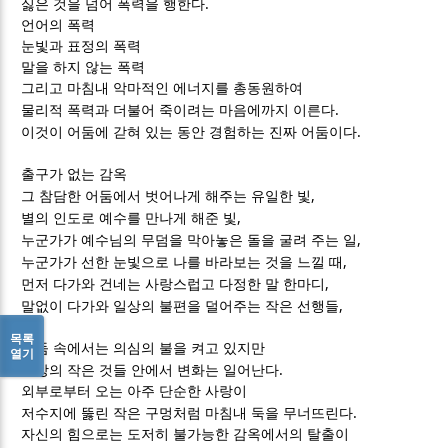
.
싫은 것을 넘어 폭력을 행한다
언어의 폭력
눈빛과 표정의 폭력
말을 하지 않는 폭력
그리고 마침내 악마적인 에너지를 총동원하여
.
물리적 폭력과 더불어 죽이려는 마음에까지 이른다
.
이것이 어둠에 갇혀 있는 동안 경험하는 진짜 어둠이다
출구가 없는 감옥
,
그 참담한 어둠에서 벗어나게 해주는 유일한 빛
,
별의 인도로 예수를 만나게 해준 빛
,
누군가가 예수님의 무덤을 막아놓은 돌을 굴려 주는 일
,
누군가가 선한 눈빛으로 나를 바라보는 것을 느낄 때
,
먼저 다가와 건네는 사랑스럽고 다정한 말 한마디
,
말없이 다가와 일상의 불편을 덜어주는 작은 선행들
목록
어둠 속에서는 의심의 불을 켜고 있지만
열기
.
일상의 작은 것들 안에서 변화는 일어난다
외부로부터 오는 아주 단순한 사랑이
.
저수지에 뚫린 작은 구멍처럼 마침내 둑을 무너뜨린다
자신의 힘으로는 도저히 불가능한 감옥에서의 탈출이