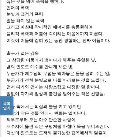
.
싫은 것을 넘어 폭력을 행한다
언어의 폭력
눈빛과 표정의 폭력
말을 하지 않는 폭력
그리고 마침내 악마적인 에너지를 총동원하여
.
물리적 폭력과 더불어 죽이려는 마음에까지 이른다
.
이것이 어둠에 갇혀 있는 동안 경험하는 진짜 어둠이다
출구가 없는 감옥
,
그 참담한 어둠에서 벗어나게 해주는 유일한 빛
,
별의 인도로 예수를 만나게 해준 빛
,
누군가가 예수님의 무덤을 막아놓은 돌을 굴려 주는 일
,
누군가가 선한 눈빛으로 나를 바라보는 것을 느낄 때
,
먼저 다가와 건네는 사랑스럽고 다정한 말 한마디
,
말없이 다가와 일상의 불편을 덜어주는 작은 선행들
목록
어둠 속에서는 의심의 불을 켜고 있지만
열기
.
일상의 작은 것들 안에서 변화는 일어난다
외부로부터 오는 아주 단순한 사랑이
.
저수지에 뚫린 작은 구멍처럼 마침내 둑을 무너뜨린다
자신의 힘으로는 도저히 불가능한 감옥에서의 탈출이