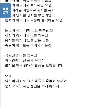
불시에 떨어지는 낙과의 비참함
진실의 바닥에서 흐느끼는 모성
목록
사랑이라는 미명으로 저지른 폭력
열기
선혈이 낭자한 상처를 부둥켜안고
참회의 바다에서 목놓아 통곡하는 모성
눈물이 시내 되어 강을 이루던 날
진실의 강가에서 배를 띄우고
용서를 청하러 노를 잡는 그를
측은히 바라보는 아버지의 눈길
성탄절을 이틀 앞두고
마구간이 아닌 관계 속에서
.
출산을 앞둔 잉태된 말씀을 보았습니다
!
주님
당신의 자비로 그 가족들을 축복해 주시어
.
용서로 태어나는 성탄을 보게 하소서