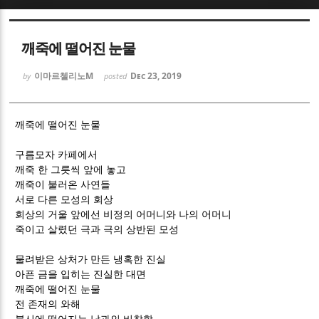
Sketchbook5, 스케치북5
Sketchbook5, 스케치북5
깨죽에 떨어진 눈물
이마르첼리노M
Dec 23, 2019
by
posted
깨죽에 떨어진 눈물
Sketchbook5, 스케치북5
Sketchbook5, 스케치북5
구름모자 카페에서
깨죽 한 그릇씩 앞에 놓고
깨죽이 불러온 사연들
서로 다른 모성의 회상
회상의 거울 앞에선 비정의 어머니와 나의 어머니
죽이고 살렸던 극과 극의 상반된 모성
물려받은 상처가 만든 냉혹한 진실
아픈 금을 입히는 진실한 대면
깨죽에 떨어진 눈물
전 존재의 와해