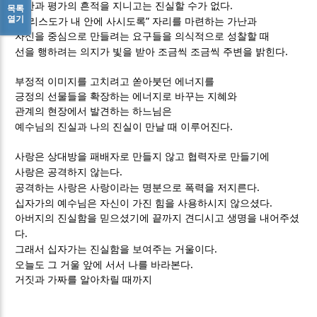
.
칭찬과 평가의 흔적을 지니고는 진실할 수가 없다
목록
열기
“
”
그리스도가 내 안에 사시도록
자리를 마련하는 가난과
자신을 중심으로 만들려는 요구들을 의식적으로 성찰할 때
.
선을 행하려는 의지가 빛을 받아 조금씩 조금씩 주변을 밝힌다
부정적 이미지를 고치려고 쏟아붓던 에너지를
긍정의 선물들을 확장하는 에너지로 바꾸는 지혜와
관계의 현장에서 발견하는 하느님은
.
예수님의 진실과 나의 진실이 만날 때 이루어진다
사랑은 상대방을 패배자로 만들지 않고 협력자로 만들기에
.
사랑은 공격하지 않는다
.
공격하는 사랑은 사랑이라는 명분으로 폭력을 저지른다
.
십자가의 예수님은 자신이 가진 힘을 사용하시지 않으셨다
아버지의 진실함을 믿으셨기에 끝까지 견디시고 생명을 내어주셨
.
다
.
그래서 십자가는 진실함을 보여주는 거울이다
.
오늘도 그 거울 앞에 서서 나를 바라본다
거짓과 가짜를 알아차릴 때까지