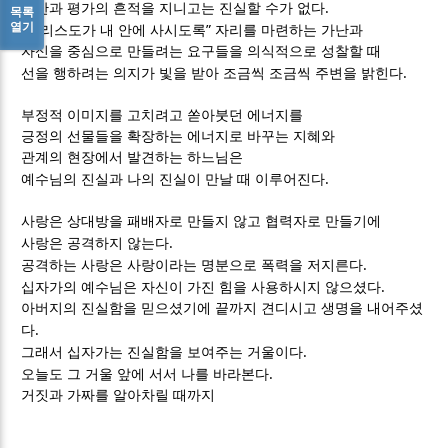
.
칭찬과 평가의 흔적을 지니고는 진실할 수가 없다
목록
열기
“
”
그리스도가 내 안에 사시도록
자리를 마련하는 가난과
자신을 중심으로 만들려는 요구들을 의식적으로 성찰할 때
.
선을 행하려는 의지가 빛을 받아 조금씩 조금씩 주변을 밝힌다
부정적 이미지를 고치려고 쏟아붓던 에너지를
긍정의 선물들을 확장하는 에너지로 바꾸는 지혜와
관계의 현장에서 발견하는 하느님은
.
예수님의 진실과 나의 진실이 만날 때 이루어진다
사랑은 상대방을 패배자로 만들지 않고 협력자로 만들기에
.
사랑은 공격하지 않는다
.
공격하는 사랑은 사랑이라는 명분으로 폭력을 저지른다
.
십자가의 예수님은 자신이 가진 힘을 사용하시지 않으셨다
아버지의 진실함을 믿으셨기에 끝까지 견디시고 생명을 내어주셨
.
다
.
그래서 십자가는 진실함을 보여주는 거울이다
.
오늘도 그 거울 앞에 서서 나를 바라본다
거짓과 가짜를 알아차릴 때까지