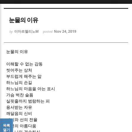
Sketchbook5, 스케치북5
Sketchbook5, 스케치북5
눈물의 이유
이마르첼리노M
Nov 24, 2019
by
posted
눈물의 이유
Sketchbook5, 스케치북5
Sketchbook5, 스케치북5
이해할 수 없는 감동
씻어주는 상처
부드럽게 해주는 앎
하느님의 손길
하느님의 마음을 아는 표시
가슴 벅찬 슬픔
실핏줄까지 범람하는 피
용서받는 자유
깨달음의 신비
자비와 선의 전율
목록
심연의 아름다움
열기