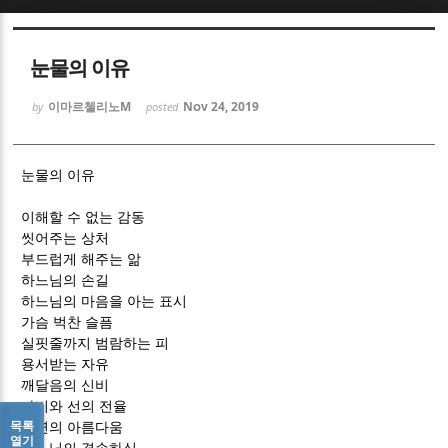
Sketchbook5, 스케치북5
Sketchbook5, 스케치북5
눈물의 이유
이마르첼리노M
Nov 24, 2019
by
posted
눈물의 이유
Sketchbook5, 스케치북5
Sketchbook5, 스케치북5
이해할 수 없는 감동
씻어주는 상처
부드럽게 해주는 앎
하느님의 손길
하느님의 마음을 아는 표시
가슴 벅찬 슬픔
실핏줄까지 범람하는 피
용서받는 자유
깨달음의 신비
자비와 선의 전율
목록
심연의 아름다움
열기