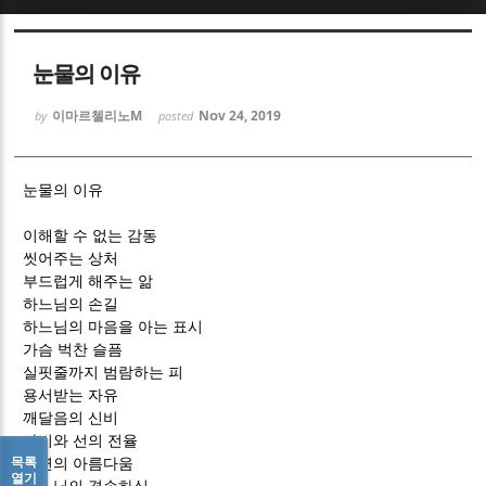
Sketchbook5, 스케치북5
Sketchbook5, 스케치북5
눈물의 이유
이마르첼리노M
Nov 24, 2019
by
posted
눈물의 이유
Sketchbook5, 스케치북5
Sketchbook5, 스케치북5
이해할 수 없는 감동
씻어주는 상처
부드럽게 해주는 앎
하느님의 손길
하느님의 마음을 아는 표시
가슴 벅찬 슬픔
실핏줄까지 범람하는 피
용서받는 자유
깨달음의 신비
자비와 선의 전율
목록
심연의 아름다움
열기