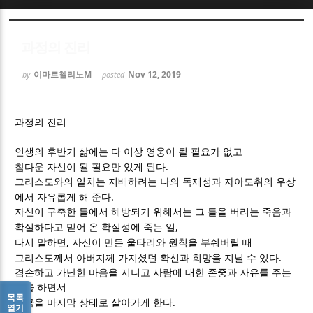
Sketchbook5, 스케치북5
Sketchbook5, 스케치북5
과정의 진리
이마르첼리노M
Nov 12, 2019
by
posted
과정의 진리
Sketchbook5, 스케치북5
Sketchbook5, 스케치북5
인생의 후반기 삶에는 다 이상 영웅이 될 필요가 없고
.
참다운 자신이 될 필요만 있게 된다
그리스도와의 일치는 지배하려는 나의 독재성과 자아도취의 우상
.
에서 자유롭게 해 준다
자신이 구축한 틀에서 해방되기 위해서는 그 틀을 버리는 죽음과
,
확실하다고 믿어 온 확실성에 죽는 일
,
다시 말하면
자신이 만든 울타리와 원칙을 부숴버릴 때
.
그리스도께서 아버지께 가지셨던 확신과 희망을 지닐 수 있다
겸손하고 가난한 마음을 지니고 사람에 대한 존중과 자유를 주는
일을 하면서
목록
.
지금을 마지막 상태로 살아가게 한다
열기