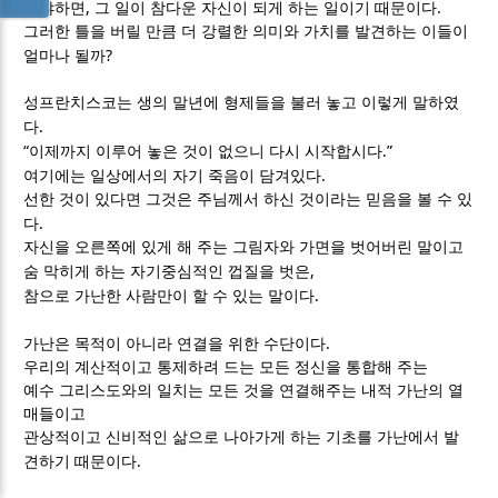
,
.
왜냐하면
그 일이 참다운 자신이 되게 하는 일이기 때문이다
그러한 틀을 버릴 만큼 더 강렬한 의미와 가치를 발견하는 이들이
?
얼마나 될까
성프란치스코는 생의 말년에 형제들을 불러 놓고 이렇게 말하였
.
다
“
.”
이제까지 이루어 놓은 것이 없으니 다시 시작합시다
.
여기에는 일상에서의 자기 죽음이 담겨있다
선한 것이 있다면 그것은 주님께서 하신 것이라는 믿음을 볼 수 있
.
다
자신을 오른쪽에 있게 해 주는 그림자와 가면을 벗어버린 말이고
,
숨 막히게 하는 자기중심적인 껍질을 벗은
.
참으로 가난한 사람만이 할 수 있는 말이다
.
가난은 목적이 아니라 연결을 위한 수단이다
우리의 계산적이고 통제하려 드는 모든 정신을 통합해 주는
예수 그리스도와의 일치는 모든 것을 연결해주는 내적 가난의 열
매들이고
관상적이고 신비적인 삶으로 나아가게 하는 기초를 가난에서 발
.
견하기 때문이다