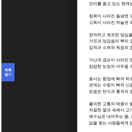
진리를 품고 있는 현재
침묵이 사라진 들녘엔 
고독이 사라진 하늘엔 
정직하고 깨끗한 양심을
거짓과 앙갚음의 뿌리 
집착과 소유와 독점의 
가난과 겸손이 사라진 
캄캄한 눈앞의 어두움 
목록
열기
용서는 함정에 빠져 
관계는 수렁이 빠져 신
믿음은 탄식과 통곡의 
불의한 고통의 태풍이 
처절한 절규 속에서 고
,
예수님은 내어주는 몸
답을 찾는 사람들에게 