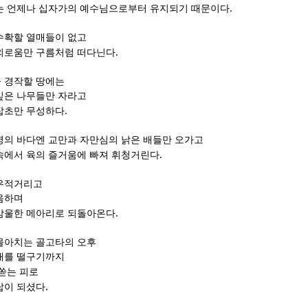
.
는 언제나 십자가의 예수님으로부터 유지되기 때문이다
수확할 열매들이 없고
.
외로움만 구름처럼 떠다닌다
 경작할 땅에는
깊은 나무들만 자라고
.
잡초만 무성하다
영의 바다엔 교만과 자만심의 낡은 배들만 오가고
.
속에서 육의 즐거움에 빠져 휘청거린다
허우적거리고
음하며
.
암울한 메아리로 되돌아온다
몰아치는 골고타의 오후
개를 떨구기까지
쏟는 피로
.
답이 되셨다