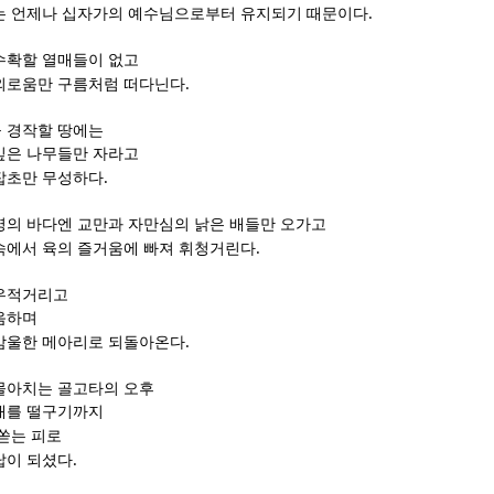
.
는 언제나 십자가의 예수님으로부터 유지되기 때문이다
수확할 열매들이 없고
.
외로움만 구름처럼 떠다닌다
 경작할 땅에는
깊은 나무들만 자라고
.
잡초만 무성하다
영의 바다엔 교만과 자만심의 낡은 배들만 오가고
.
속에서 육의 즐거움에 빠져 휘청거린다
허우적거리고
음하며
.
암울한 메아리로 되돌아온다
몰아치는 골고타의 오후
개를 떨구기까지
쏟는 피로
.
답이 되셨다