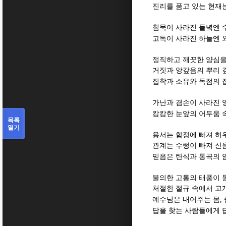
진리를 품고 있는 현재
침묵이 사라진 들녘엔 
고독이 사라진 하늘엔 
정직하고 깨끗한 양심을
거짓과 앙갚음의 뿌리 
집착과 소유와 독점의 
가난과 겸손이 사라진 
캄캄한 눈앞의 어두움 
목록
열기
용서는 함정에 빠져 
관계는 수렁이 빠져 신
믿음은 탄식과 통곡의 
불의한 고통의 태풍이 
처절한 절규 속에서 고
,
예수님은 내어주는 몸
답을 찾는 사람들에게 