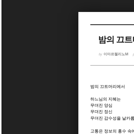
Sketchbook
Sketchbook
밤의 끄
이마르첼리노M
by
Sketchbook
Sketchbook
밤의 끄트머리에서
하느님의 지혜는
무뎌진 양심
무뎌진 정신
무뎌진 감수성을 날카롭
고통은 정보의 홍수 속