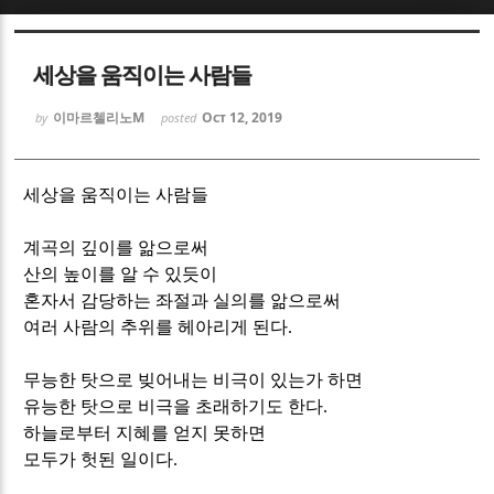
Sketchbook5, 스케치북5
Sketchbook5, 스케치북5
세상을 움직이는 사람들
이마르첼리노M
Oct 12, 2019
by
posted
세상을 움직이는 사람들
Sketchbook5, 스케치북5
Sketchbook5, 스케치북5
계곡의 깊이를 앎으로써
산의 높이를 알 수 있듯이
혼자서 감당하는 좌절과 실의를 앎으로써
여러 사람의 추위를 헤아리게 된다
.
무능한 탓으로 빚어내는 비극이 있는가 하면
유능한 탓으로 비극을 초래하기도 한다
.
하늘로부터 지혜를 얻지 못하면
모두가 헛된 일이다
.