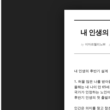
Sketchbook
Sketchbook
내 인생의
이마르첼리노M
by
Sketchbook
Sketchbook
내 인생의 후반기 설계
1.
허물 많은 나를 받
65
올해는 내 나이 만
세
국가가 인정하는 노인이
후반기 인생의 첫 출발
인간은 의미를 찾고 창