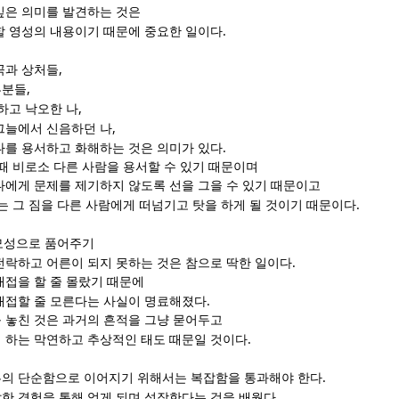
깊은 의미를 발견하는 것은
.
할 영성의 내용이기 때문에 중요한 일이다
,
곡과 상처들
,
부분들
,
하고 낙오한 나
,
그늘에서 신음하던 나
.
나를 용서하고 화해하는 것은 의미가 있다
때 비로소 다른 사람을 용서할 수 있기 때문이며
나에게 문제를 제기하지 않도록 선을 그을 수 있기 때문이고
.
는 그 짐을 다른 사람에게 떠넘기고 탓을 하게 될 것이기 때문이다
모성으로 품어주기
.
전락하고 어른이 되지 못하는 것은 참으로 딱한 일이다
대접을 할 줄 몰랐기 때문에
.
대접할 줄 모른다는 사실이 명료해졌다
 놓친 것은 과거의 흔적을 그냥 묻어두고
.
 하는 막연하고 추상적인 태도 때문일 것이다
.
의 단순함으로 이어지기 위해서는 복잡함을 통과해야 한다
.
한 경험을 통해 얻게 되며 성장한다는 것을 배웠다