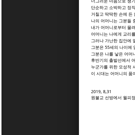
너그러운 마음으로 챙
단순하고 소박하고 정직
거칠고 딱딱한 손에 든
나의 어머니는 그분들 
내가 어머니로부터 물
어머니는 나에게 교리를
그러나 가난한 집안에 
55
그분은
세의 나이에
그분은 나를 낳은 어머
후반기의 출발선에서 어
누군가를 위한 모성적 
이 시대는 어머니의 품
2019, 8,31
원불교 선방에서 월피정