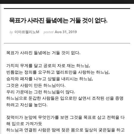
Sketchbook5, 스케치북5
Sketchbook5, 스케치북5
목표가 사라진 들녘에는 거둘 것이 없다.
이마르첼리노M
Aug 31, 2019
by
posted
.
목표가 사라진 들녘에는 거둘 것이 없다
Sketchbook5, 스케치북5
Sketchbook5, 스케치북5
,
가치의 무게를 달고 공로의 자로 재는 하느님
,
빈틈없는 정의를 요구하고 엘리트만을 사랑하는 하느님
,
승자와 패자를 나누고 상벌을 내리시는 하느님
.
그것은 사람이 만든 하느님이다
.
우리 가운데는 그런 하느님들이 많다
하느님으로 둔갑한 사람들은 입으로만 살면서 조작된 선을 증명
.
하려고 자신을 높인다
젖먹이가 눈앞에 무엇인가를 보면 그것을 목표로 삼고 전력을 다
해 입으로 가져가듯
하느님과 연결된 사람은 땀에 젖은 몸으로 일상의 궂은일을 하고