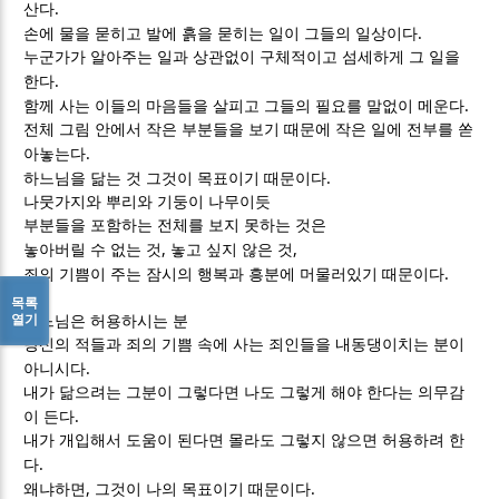
.
산다
.
손에 물을 묻히고 발에 흙을 묻히는 일이 그들의 일상이다
누군가가 알아주는 일과 상관없이 구체적이고 섬세하게 그 일을
.
한다
.
함께 사는 이들의 마음들을 살피고 그들의 필요를 말없이 메운다
전체 그림 안에서 작은 부분들을 보기 때문에 작은 일에 전부를 쏟
.
아놓는다
.
하느님을 닮는 것 그것이 목표이기 때문이다
나뭇가지와 뿌리와 기둥이 나무이듯
부분들을 포함하는 전체를 보지 못하는 것은
,
,
놓아버릴 수 없는 것
놓고 싶지 않은 것
.
죄의 기쁨이 주는 잠시의 행복과 흥분에 머물러있기 때문이다
목록
열기
하느님은 허용하시는 분
당신의 적들과 죄의 기쁨 속에 사는 죄인들을 내동댕이치는 분이
.
아니시다
내가 닮으려는 그분이 그렇다면 나도 그렇게 해야 한다는 의무감
.
이 든다
내가 개입해서 도움이 된다면 몰라도 그렇지 않으면 허용하려 한
.
다
,
.
왜냐하면
그것이 나의 목표이기 때문이다