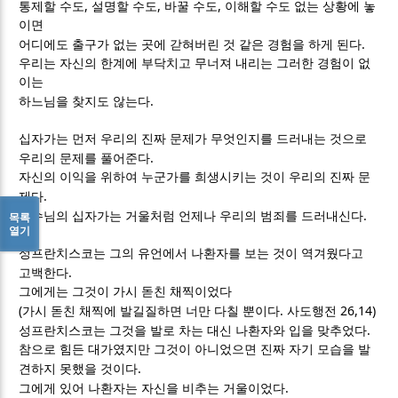
,
,
,
통제할 수도
설명할 수도
바꿀 수도
이해할 수도 없는 상황에 놓
이면
.
어디에도 출구가 없는 곳에 갇혀버린 것 같은 경험을 하게 된다
우리는 자신의 한계에 부닥치고 무너져 내리는 그러한 경험이 없
이는
.
하느님을 찾지도 않는다
십자가는 먼저 우리의 진짜 문제가 무엇인지를 드러내는 것으로
.
우리의 문제를 풀어준다
자신의 이익을 위하여 누군가를 희생시키는 것이 우리의 진짜 문
.
제다
.
예수님의 십자가는 거울처럼 언제나 우리의 범죄를 드러내신다
목록
열기
성프란치스코는 그의 유언에서 나환자를 보는 것이 역겨웠다고
.
고백한다
그에게는 그것이 가시 돋친 채찍이었다
(
.
26,14)
가시 돋친 채찍에 발길질하면 너만 다칠 뿐이다
사도행전
.
성프란치스코는 그것을 발로 차는 대신 나환자와 입을 맞추었다
참으로 힘든 대가였지만 그것이 아니었으면 진짜 자기 모습을 발
.
견하지 못했을 것이다
.
그에게 있어 나환자는 자신을 비추는 거울이었다