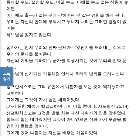
,
,
,
통제할 수도
설명할 수도
바꿀 수도
이해할 수도 없는 상황에 놓
이면
.
어디에도 출구가 없는 곳에 갇혀버린 것 같은 경험을 하게 된다
우리는 자신의 한계에 부닥치고 무너져 내리는 그러한 경험이 없
이는
.
하느님을 찾지도 않는다
십자가는 먼저 우리의 진짜 문제가 무엇인지를 드러내는 것으로
.
우리의 문제를 풀어준다
자신의 이익을 위하여 누군가를 희생시키는 것이 우리의 진짜 문
.
제다
.
예수님의 십자가는 거울처럼 언제나 우리의 범죄를 드러내신다
목록
열기
성프란치스코는 그의 유언에서 나환자를 보는 것이 역겨웠다고
.
고백한다
그에게는 그것이 가시 돋친 채찍이었다
(
.
26,14)
가시 돋친 채찍에 발길질하면 너만 다칠 뿐이다
사도행전
.
성프란치스코는 그것을 발로 차는 대신 나환자와 입을 맞추었다
참으로 힘든 대가였지만 그것이 아니었으면 진짜 자기 모습을 발
.
견하지 못했을 것이다
.
그에게 있어 나환자는 자신을 비추는 거울이었다