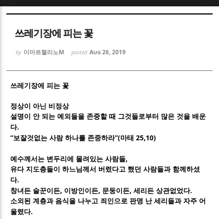
Sketchbook5, 스케치북5
Sketchbook5, 스케치북5
쓰레기장에 피는 꽃
이마르첼리노M
Aug 26, 2019
by
posted
쓰레기장에 피는 꽃
Sketchbook5, 스케치북5
Sketchbook5, 스케치북5
정상이 아닌 비정상
설명이 안 되는 예외들을 존중할 때 그것들로부터 많은 것을 배운
.
다
“
”(
25,10)
보잘것없는 사람 하나를 존중하라
마태
,
예수께서는 변두리에 몰려있는 사람들
유다 지도층들이 하느님께서 버렸다고 했던 사람들과 함께하셨
.
다
,
,
,
.
창녀든 술꾼이든
이방인이든
문둥이든
세리든 상관없었다
소외된 계층과 음식을 나누고 죄인으로 판명 난 세리들과 자주 어
.
울렸다