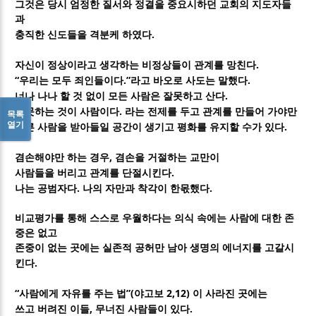
그것은 당시 엄정한 질서와 정결을 중요시하던 교회의 지도자들
과
.
충직한 신도들을 격분케 하였다
.
자신이 정상이라고 생각하는 비정상들이 관계를 망친다
“
.”
.
우리는 모두 죄인들이다
라고 바오로 사도는 말했다
.
너나 나나 할 것 없이 모든 사람은 잘못하고 산다
.
잘못하는 것이 사람이다
라는 전제를 두고 관계를 만들어 가야만
목록
열기
.
다른 사람을 받아들일 공간이 생기고 평화를 유지할 수가 있다
,
겸손해야만 하는 경우
겸손을 거절하는 교만이
.
사람들을 버리고 관계를 단절시킨다
.
.
나는 공범자다
나의 자만과 착각이 한몫했다
비교평가를 통해 스스로 우월하다는 의식 속에는 사람에 대한 존
중은 없고
존중이 없는 곳에는 실존적 공허만 남아 생명의 에너지를 고갈시
.
킨다
“
”(
2,12)
사람에게 자유를 주는 법
야고보
이 사라진 곳에는
,
.
쓰고 버려진 이들
무너진 사람들이 있다