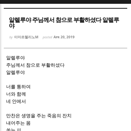
Sketchbook5, 스케치북5
Sketchbook5, 스케치북5
알렐루야 주님께서 참으로 부활하셨다 알렐루
야
이마르첼리노M
Apr 20, 2019
by
posted
Sketchbook5, 스케치북5
Sketchbook5, 스케치북5
알렐루야
주님께서 참으로 부활하셨다
알렐루야
너를 통하여
너와 함께
네 안에서
만찬은 생명을 주는 죽음의 잔치
내어주는 몸
쏟는 피