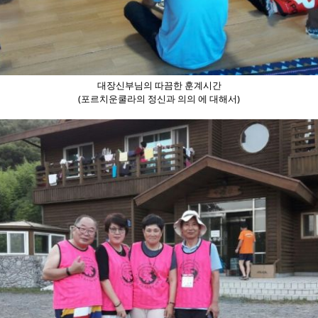
대장신부님의 따끔한 훈계시간
(포르치운쿨라의 정신과 의의 에 대해서)