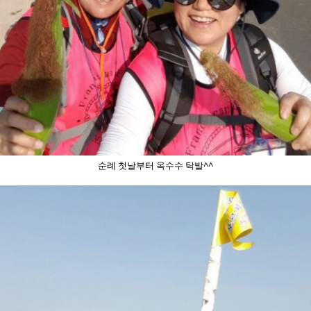
순례 첫날부터 옥수수 탁발^^