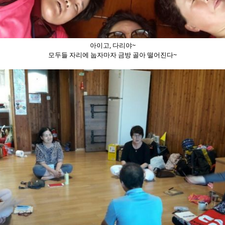
아이고, 다리야~
모두들 자리에 눕자마자 금방 골아 떨어진다~