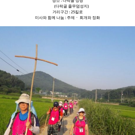
장소 : 다락골 성당
(다락골 줄무덤성지)
거리구간 : 25킬로
미사와 함께 나눔 : 주제ᆢ 회개와 정화