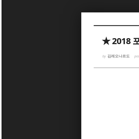
Sketchbook
Sketchbook
★ 2018
김레오나르도
by
po
Sketchbook
Sketchbook