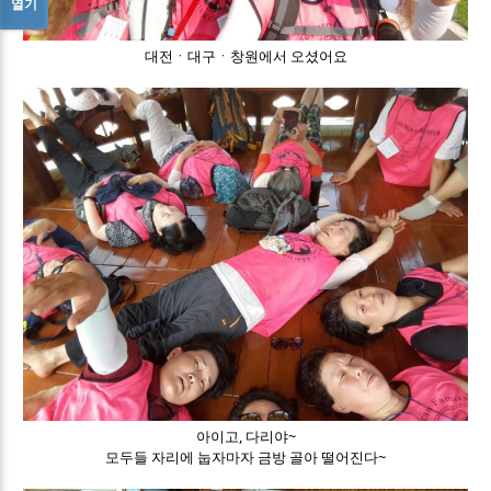
열기
대전ㆍ대구ㆍ창원에서 오셨어요
아이고, 다리야~
모두들 자리에 눕자마자 금방 골아 떨어진다~