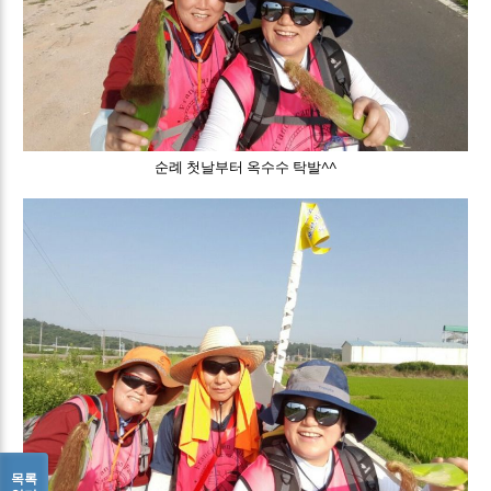
순례 첫날부터 옥수수 탁발^^
목록