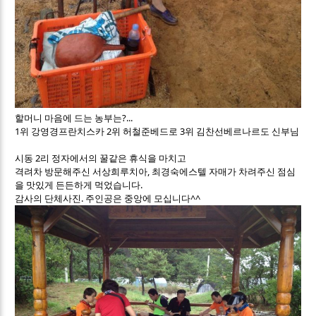
할머니 마음에 드는 농부는?...
1위 강영경프란치스카 2위 허철준베드로 3위 김찬선베르나르도 신부님
시동 2리 정자에서의 꿀같은 휴식을 마치고
격려차 방문해주신 서상희루치아, 최경숙에스텔 자매가 차려주신 점심
을 맛있게 든든하게 먹었습니다.
감사의 단체사진. 주인공은 중앙에 모십니다^^