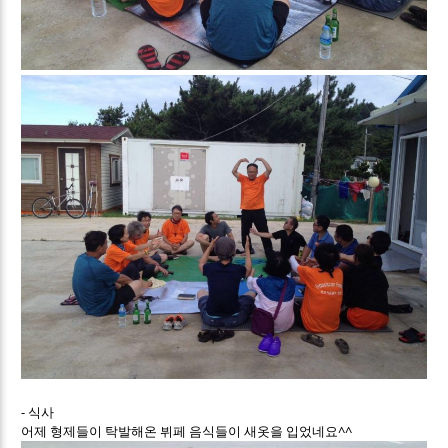
- 식사
어제 형제들이 탁발해온 뷔페 음식들이 새옷을 입었네요^^