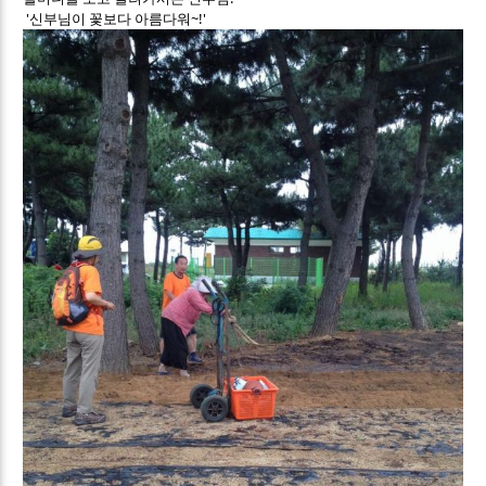
'신부님이 꽃보다 아름다워~!'