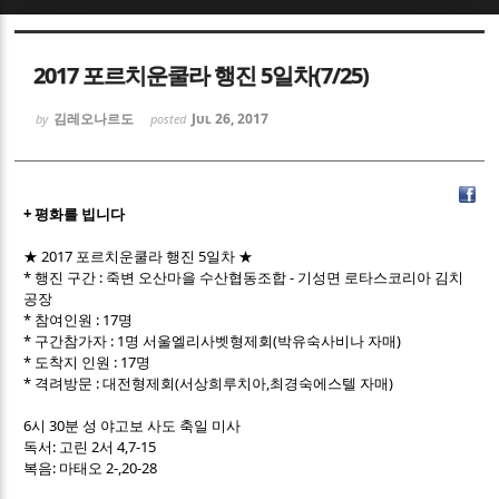
Sketchbook5, 스케치북5
Sketchbook5, 스케치북5
2017 포르치운쿨라 행진 5일차(7/25)
김레오나르도
Jul 26, 2017
by
posted
+ 평화를 빕니다
Sketchbook5, 스케치북5
Sketchbook5, 스케치북5
★ 2017 포르치운쿨라 행진 5일차 ★
* 행진 구간 : 죽변 오산마을 수산협동조합 - 기성면 로타스코리아 김치
공장
* 참여인원 : 17명
* 구간참가자 : 1명 서울엘리사벳형제회(박유숙사비나 자매)
* 도착지 인원 : 17명
* 격려방문 : 대전형제회(서상희루치아,최경숙에스텔 자매)
6시 30분 성 야고보 사도 축일 미사
독서: 고린 2서 4,7-15
복음: 마태오 2-,20-28