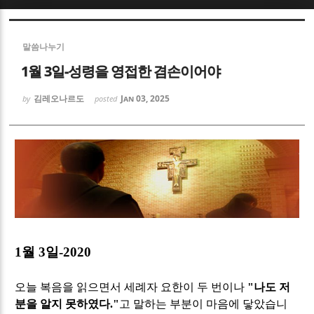
Sketchbook5, 스케치북5
Sketchbook5, 스케치북5
말씀나누기
1월 3일-성령을 영접한 겸손이어야
김레오나르도
Jan 03, 2025
by
posted
Sketchbook5, 스케치북5
Sketchbook5, 스케치북5
1
월
3
일
-2020
오늘 복음을 읽으면서 세례자 요한이 두 번이나
"
나도 저
분을 알지 못하였다
."
고 말하는 부분이 마음에 닿았습니