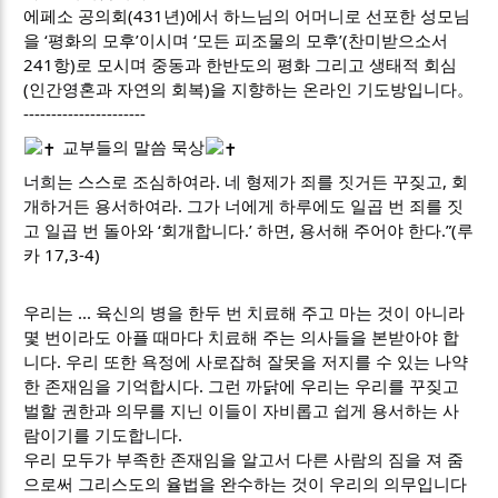
에페소
공의회(431년)에서 하느님의 어머니로 선포한 성모님
을 ‘평화의 모후’이시며 ‘모든 피조물의 모후’(찬미받으소서
241항)로 모시며 중동과 한반도의 평화 그리고 생태적 회심
(인간영혼과 자연의 회복)을 지향하는 온라인 기도방입니다。
----------------------
교부들의 말씀 묵상
너희는 스스로 조심하여라. 네 형제가 죄를 짓거든 꾸짖고, 회
개하거든 용서하여라. 그가 너에게 하루에도 일곱 번 죄를 짓
고 일곱 번 돌아와 ‘회개합니다.’ 하면, 용서해 주어야 한다.”(루
카 17,3-4)
우리는 ... 육신의 병을 한두 번 치료해 주고 마는 것이 아니라
몇 번이라도 아플 때마다 치료해 주는 의사들을 본받아야 합
니다. 우리 또한 욕정에 사로잡혀 잘못을 저지를 수 있는 나약
한 존재임을 기억합시다. 그런 까닭에 우리는 우리를 꾸짖고
벌할 권한과 의무를 지닌 이들이 자비롭고 쉽게 용서하는 사
람이기를 기도합니다.
우리 모두가 부족한 존재임을 알고서 다른 사람의 짐을 져 줌
으로써 그리스도의 율법을 완수하는 것이 우리의 의무입니다