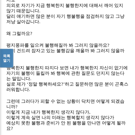
서도
의외로 자기가 지금 행복한지 불행한지에 대해서 깨어 있지
않기 때문입니다
.
달리 얘기하면 많은 분이 자기 행불행을 점검하지 않고 그냥
저냥 살아갑니다
.
왜 그럴까요
?
평지풍파를 일으켜 불행해질까 봐 그러지 않을까요
?
괜히 건드려 잠자고 있는 불행감을 깨울까 봐 그러지 않을까
목록
요
?
열기
행복한지 불행한지 따지다 보면 내가 행복한지 자신이 없기에
자기의 불행이 들킬까 봐 행복에 관한 질문도 던지지 않는다
는 말입니다
.
실로 제가
‘
정말 행복하세요
?’
하고 질문하면 많은 분이 곤혹스
러워합니다
.
그런데 그러다가 피할 수 없는 상황이 닥치면 어떻게 되겠습
니까
?
이렇게 지금 내가 행복한지 생각지 않다가
,
이렇게 계속 살면 나의 미래는 행복할지 생각지 않다가
예상치 못한 불행과 준비가 안 된 불행을 만나면 어떻게 될까
요
?