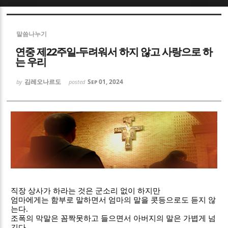
Sketchbook5, 스케치북5
Sketchbook5, 스케치북5
말씀나누기
연중 제22주일-두려워서 하지 않고 사랑으로 하
는 우리
김레오나르도
Sep 01, 2024
by
posted
Sketchbook5, 스케치북5
Sketchbook5, 스케치북5
직장 상사가 하라는 것은 군소리 없이 하지만
엄마에게는 함부로 말하면서 엄마의 말을 콧등으로도 듣지 않
는다
.
조폭의 막말은 꼼짝못하고 들으면서 아버지의 말은 가볍게 넘
긴다
.