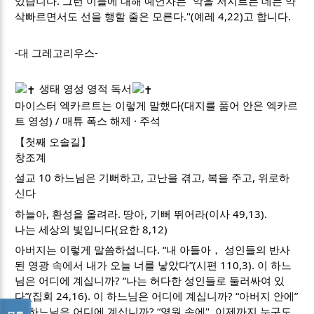
있습니다. 그런 이들에 대해 예언자는 “악을 저지르는 데는 약
삭빠르면서도 선을 행할 줄은 모른다."(예레 4,22)고 합니다.
-대 그레고리우스-
생태 영성 영적 독서
마이스터 엑카르트는 이렇게 말했다(대지를 품어 안은 엑카르
트 영성) / 매튜 폭스 해제 · 주석
【첫째 오솔길】
창조계
설교 10 하느님은 기뻐하고, 고난을 겪고, 복을 주고, 위로하
신다
하늘아, 환성을 올려라. 땅아, 기뻐 뛰어라(이사 49,13).
나는 세상의 빛입니다(요한 8,12)
아버지는 이렇게 말씀하섭니다. “내 아들아， 성인들의 반사
된 영광 속에서 내가 오늘 너를 낳았다”(시편 110,3). 이 하느
님은 어디에 계십니까? “나는 허다한 성인들로 둘러싸여 있
다”(집회 24,16). 이 하느님은 어디에 계십니까? “아버지 안에”
이 하느님은 어디에 계십니까? “영원 속에", 이제까지 누구도