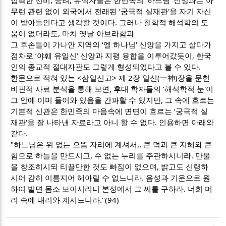
무런 관련 없이 외국에서 전래된 ‘궁극적 실재관'을 자기 자신
이 받아들인다고 생각할 것이다. 그러나 철학적 해석학의 도
움이 없더라도, 마치 옛날 아브라함과
그 후손들이 가나안 지역의 ‘엘 하나님' 신앙을 가지고 살다가
점차로 ‘야훼 유일신' 신앙과 지평 융합을 이루어갔듯이, 한국
인의 종교적 절대자관도 그렇게 형성되었다고 볼 수 있다.
한문으로 적혀 있는 <삼일신고> 제 2장 일신(一神)장을 문헌
비핀적 사료 분석을 통해 보면, 후대 학자들의 ‘해석학적 눈'이
그 안에 이미 들어와 있음을 간파할 수 있지만, 그 속에 흐르는
기본적 신관은 한민족의 마음속에 면면이 흐르는 ‘궁극적 실
재관'을 잘 나타낸 자료라고 아니 할 수 없다. 인용하면 아래와
같다.
"하느님은 위 없는 으뜸 자리에 계셔서,, 큰 덕과 큰 지혜와 큰
힘으로 하늘을 만드시고, 수 없는 누리를 주관하시니라. 만물
을 창조히시되 티끌만한 것도 빠짐이 없으며, 밝고도 신령하
시어 감히 이름지어 헤아릴 수 없느니라. 음성과 기운으로 원
하여 빌면 몸소 보이시리니 본성에서 그 씨를 구하라. 너희 머
리 속에 내려와 계시느니라."(94)