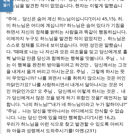
목록
열기
하느님을 발견한 적이 없었습니다. 현자는 이렇게 말했습니
다.
“주여， 당신은 숨어 계신 하느님이십니다”(이사 45,15). 히.
이 하느님은 어디에 계십니까? 하느님은 숨어 있다가 기침을
하면서 자신의 정체를 밝히는 사람들과 똑같이 행동하십니다.
이제까지 누구도 하느님을 발견한 적이 없었지만， 하느님은
스스로 정체를 드러내 보이셨습니다. 어떤 성인은 말했습니
다. “때때로 나는 나 자신과 모든 피조물을 잊고 당신에게로 훌
쩍 날아갈 만큼 당신과 함께하는 행복을 맛봅니다. 주님， 나
는 이 행복을 완전히 받아들이려고 하건만， 당신께서는 그것
을 내게서 옮겨 버리고 마시는군요. 주님， 그렇께 하시는 뜻
이 무엇입니까? 나를 꾀면서 나를 취하지 않으시는 것은 어인
까닭인가요? 나를 사랑하시면서 내게서 달아나시는 것은 어
인 까닭인가요? 오 주님， 당신께서 이렇게 하시는 것은， 내
가 당신에게서 많은 것을 받게 하기 위함인 것을!” 예언자는 말
합니다. “나의 하느님!”“내가 네 하느님이라고 누가 말하더냐?”
“주님， 나는 당신을 벗어나서는 어디에서도 안식할 수 없습
니다. 나는 당신 안에 있을 때만 행복합니다”(시편 16,2).
우리가 하느님을 이런 식으로 찾고 발견할 수 있도록 아버지
와 아들과 성령께서 도와주시기를! 아멘.(231)