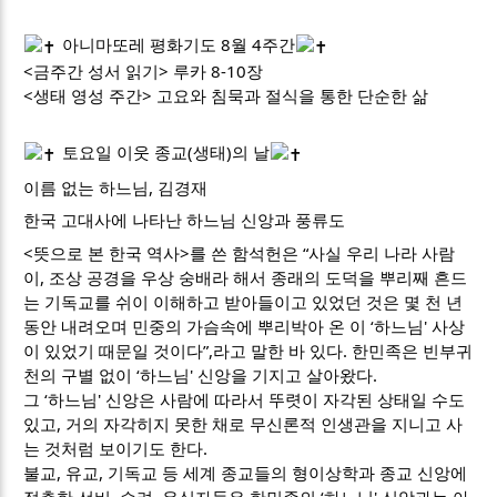
아니마또레 평화기도 8월 4주간
<금주간 성서 읽기> 루카 8-10장
<생태 영성 주간> 고요와 침묵과 절식을 통한 단순한 삶
토요일 이웃 종교(생태)의 날
이름 없는 하느님, 김경재
한국 고대사에 나타난 하느님 신앙과 풍류도
<뜻으로 본 한국 역사>를 쓴 함석헌은 “사실 우리 나라 사람
이, 조상 공경을 우상 숭배라 해서 종래의 도덕을 뿌리째 흔드
는 기독교를 쉬이 이해하고 받아들이고 있었던 것은 몇 천 년
동안 내려오며 민중의 가슴속에 뿌리박아 온 이 ‘하느님' 사상
이 있었기 때문일 것이다”,라고 말한 바 있다. 한민족은 빈부귀
천의 구별 없이 ‘하느님' 신앙을 기지고 살아왔다.
그 ‘하느님' 신앙은 사람에 따라서 뚜렷이 자각된 상태일 수도
있고, 거의 자각히지 못한 채로 무신론적 인생관을 지니고 사
는 것처럼 보이기도 한다.
불교, 유교, 기독교 등 세계 종교들의 형이상학과 종교 신앙에
접촉한 선비, 승려, 유식자들은 한민족의 ‘하느님' 신앙과는 아