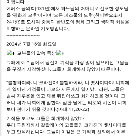
미합니다.
에페소 공의회(431년)에서 하느님의 어머니로 선포한 성모님
을 ‘평화의 모후’이시며 ‘모든 피조물의 모후’(찬미받으소서
241항)로 모시며 중동과 한반도의 평화 그리고 생태적 회심을
지향하는 온라인 기도방입니다。
----------------------
2024년 7월 16일 화요일
교부들의 말씀 묵상
그때에 예수님께서 당신이 기적을 가장 많이 일으키신 고을들
을 꾸짖기 시작하셨다. 그들이 회개하지 않았기 때문이다.
“불행하여라, 너 코라진아! 불행하여라, 너 벳사이다야! 너희에
게 일어난 기적들이 티로와 시돈에서 일어났더라면, 그들은
벌써 자루옷을 입고 재를 뒤집어쓰고 회개하였을 것이다. 그
러니 내가 너희에게 말한다. 심판 날에는 티로와 시돈이 너희
보다 견디기 쉬울 것이다.(마태 11,20-22)
기적을 보고도 그들은 회개하지 않았다
우리 구원자께서 갈랄래아의 고을들인 코라진과 벳사이다를
두고 탄식하십니다. 그들이 이같은 큰 기적과 선의에서 이루