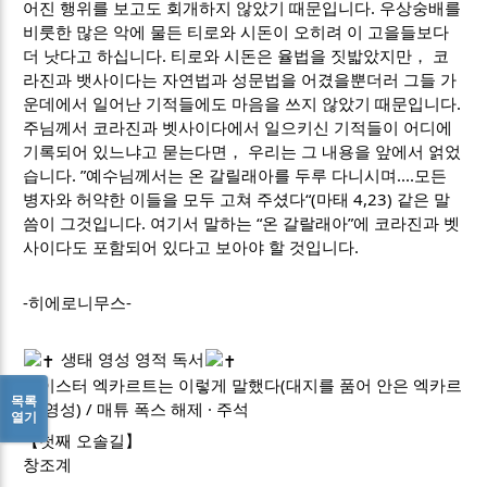
어진 행위를 보고도 회개하지 않았기 때문입니다. 우상숭배를
비룻한 많은 악에 물든 티로와 시돈이 오히려 이 고을들보다
더 낫다고 하십니다. 티로와 시돈은 율법을 짓밟았지만， 코
라진과 뱃사이다는 자연법과 성문법을 어겼을뿐더러 그들 가
운데에서 일어난 기적들에도 마음을 쓰지 않았기 때문입니다.
주님께서 코라진과 벳사이다에서 일으키신 기적들이 어디에
기록되어 있느냐고 묻는다면， 우리는 그 내용을 앞에서 얽었
습니다. ”예수님께서는 온 갈릴래아를 두루 다니시며....모든
병자와 허약한 이들을 모두 고쳐 주셨다“(마태 4,23) 같은 말
씀이 그것입니다. 여기서 말하는 “온 갈랄래아”에 코라진과 벳
사이다도 포함되어 있다고 보아야 할 것입니다.
-히에로니무스-
생태 영성 영적 독서
마이스터 엑카르트는 이렇게 말했다(대지를 품어 안은 엑카르
목록
트 영성) / 매튜 폭스 해제 · 주석
열기
【첫째 오솔길】
창조계