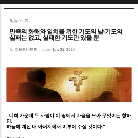
Sketchbook5, 스케치북5
Sketchbook5, 스케치북5
말씀나누기
민족의 화해와 일치를 위한 기도의 날-기도의
실패는 없고, 실패한 기도만 있을 뿐
김레오나르도
Jun 25, 2024
by
posted
Sketchbook5, 스케치북5
Sketchbook5, 스케치북5
“
너희 가운데 두 사람이 이 땅에서 마음을 모아 무엇이든 청하
면
,
하늘에 계신 내 아버지께서 이루어 주실 것이다
.”