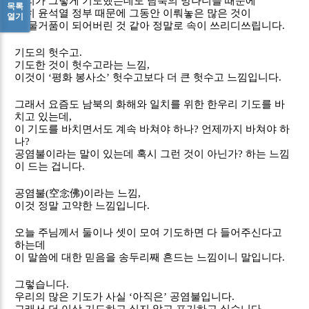
우리가 그렇게 기도했는데도 남북의 망나니들 때문에
목록
특히 윤석열 정부 때문에 그동안 이뤄놓은 많은 것이
열기
다 물거품이 되어버린 것 같아 정말로 속이 쓰리디쓰립니다
.
기도의 헛수고
.
기도한 것이 헛수고라는 느낌
,
이것이
‘
평화 봉사소
’
헛수고보다 더 큰 헛수고 느낌입니다
.
그래서 요즘도 남북의 화해와 일치를 위한 한우리 기도를 바
치고 있는데
,
이 기도를 바치면서도 계속 바쳐야 하나
?
언제까지 바쳐야 하
나
?
공염불이라는 말이 있는데 혹시 그런 것이 아닌가
?
하는 느낌
이 드는 겁니다
.
공염불
(
空念佛
)
이라는 느낌
,
이것 정말 고약한 느낌입니다
.
오늘 주님께서 둘이나 셋이 모여 기도하면 다 들어주신다고
하는데
이 말씀에 대한 믿음을 송두리째 흔드는 느낌이니 말입니다
.
그렇습니다
.
우리의 많은 기도가 사실
‘
아직은
’
공염불입니다
.