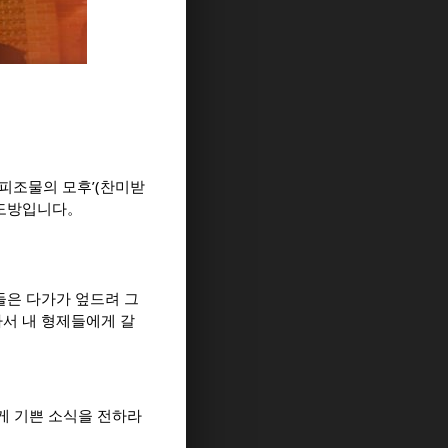
 피조물의 모후’(찬미받
기도방입니다。
들은 다가가 엎드려 그
가서 내 형제들에게 갈
에게 기쁜 소식을 전하라