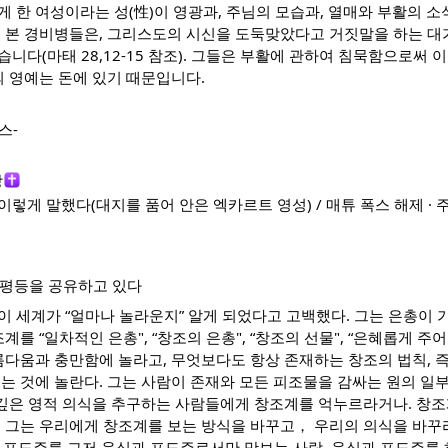
 한 여성이라는 성(性)이 영광과, 주님의 모습과, 열매와 부활의 소
을 본 경비병들은, 그리스도의 시신을 도둑맞았다고 거짓말을 하는 
니다(마태 28,12-15 참조). 그들은 부활에 관하여 침묵함으로써 
의 영예는 돈에 있기 때문입니다.
스-
상
렇게 말했다(대지를 품어 안은 엑카르트 영성) / 매튜 폭스 해제 · 
 평등을 공유하고 있다
 세계가 “얼마나 놀라운지” 알게 되었다고 고백했다. 그는 은총이 
계를 “일차적인 은총", “창조의 은총", “창조의 선물", “은혜롭게 주
름다움과 충만함에 놀라고, 무엇보다도 항상 존재하는 창조의 법칙, 
는 것에 놀란다. 그는 사람이 존재와 모든 피조물을 감싸는 원의 일부
더 깊은 영적 의식을 추구하는 사람들에게 창조계를 억누르라거나. 창
 그는 우리에게 창조계를 보는 방식을 바꾸고， 우리의 의식을 바꾸라
과 포도주를 그저 음식과 포도주로서만 맛보는 사람, 음식과 포도주를