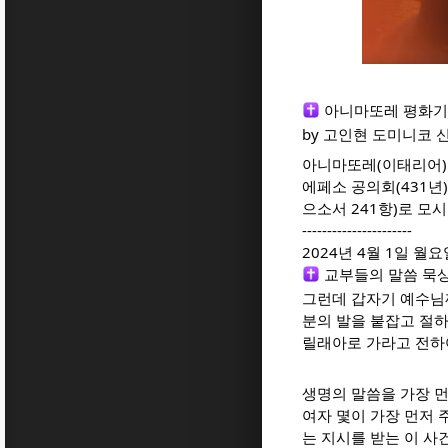
아니마또레 평화기
by 고인현 도미니코 신
아니마또레(이태리어):
에페소 공의회(431년
으소서 241항)로 
----------------------
2024년 4월 1일 월요
교부들의 말씀 묵
그런데 갑자기 예수님께
분의 발을 붙잡고 절하
릴래아로 가라고 전하여라
생명의 말씀을 가장 먼
여자 몇이 가장 먼저 
는 지시를 받는 이 