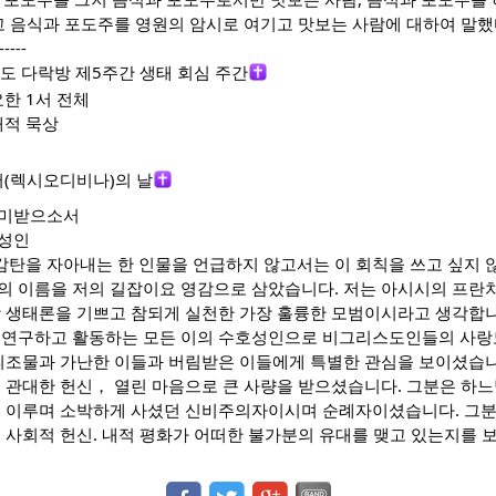
고 음식과 포도주를 영원의 암시로 여기고 맛보는 사람에 대하여 말했다.
-----
 다락방 제5주간 생태 회심 주간
요한 1서 전체
태적 묵상
(렉시오디비나)의 날
찬미받으소서
 성인
 감탄을 자아내는 한 인물을 언급하지 않고서는 이 회칙을 쓰고 싶지 
의 이름을 저의 길잡이요 영감으로 삼았습니다. 저는 아시시의 프란
합 생태론을 기쁘고 참되게 실천한 가장 훌륭한 모범이시라고 생각합
 연구하고 활동하는 모든 이의 수호성인으로 비그리스도인들의 사랑
 피조물과 가난한 이들과 버림받은 이들에게 특별한 관심을 보이셨습니
 관대한 헌신， 열린 마음으로 큰 사량을 받으셨습니다. 그분은 하느
를 이루며 소박하게 사셨던 신비주의자이시며 순례자이셨습니다. 그분
 사회적 헌신. 내적 평화가 어떠한 불가분의 유대를 맺고 있는지를 