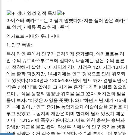
생태 영성 영적 독서
마이스터 엑카르트는 이렇게 말했다(대지를 품어 안은 엑카르
트 영성) / 매튜 폭스 해제 · 주석
엑카르트 시대와 우리 시대
1. 인구 폭발:
특히 라인 주에서 인구가 급격하게 증가했다. 엑카르트는 라
인 주의 슈트라스부르크에 살다가, 나중에는 같은 주의 퀼른
에 정착해서 살았다. 이 지역의 경제 사정은 12세기와 13세기
에는 활짝 피었지만, 14세기에는 인구 팽창으로 인해 위축되
고 있었다.(1303년과 1306-1307년에 발트 해가 결빙되면서)
‘작은 빙하기”로 알려진 그 시기는 흉작과 기후 변화를 일으켰
으며， 식물 생장의 엄청난 위축을 몰고 왔다. 터치맨의 말을
들어 보자. “이것은 재앙을 뜻했다. 왜냐하면 지난 세기 -13세
기 – 에 일어난 인구 증가는 농업기술과 아슬아슬한 균형을 이
루고 있었고 ... 농지의 개간은 이미 한계에 달해 있었기 때문
이다." 1315년에 폭우가 쏟아졌고, 이로 인한 홍수는 흉년과
광범한 기근을 몰고 왔다. 악천후 속에서의 인구 증기는 생필
품과 식량과 주거 감소를 몰고 왔다. 소수의 부자는 더 부유해