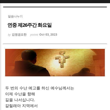
Sketchbook5, 스케치북5
Sketchbook5, 스케치북5
말씀나누기
연중 제26주간 화요일
김명겸요한
Oct 03, 2023
by
posted
Sketchbook5, 스케치북5
Sketchbook5, 스케치북5
두 번의 수난 예고를 하신 예수님께서는
이제 수난을 향해
길을 나서십니다.
갈릴래아 지역에서