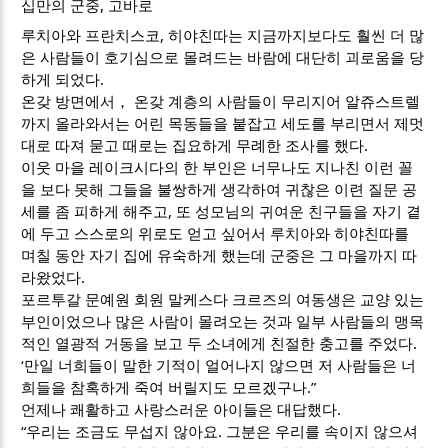
십만의 군중, 고바로
루치아와 프란치스코, 히야친따는 지금까지보다도 훨씬 더 많
은 사람들이 호기심으로 몰려드는 바람에 대단히 괴로움을 당
하게 되었다.
온갖 방면에서， 온갖 계층의 사람들이 무리지어 알쥬스트렐
까지 올라와서는 어린 목동들을 붙잡고 세도를 부리면서 제멋
대로 따져 묻고 때로는 집요하게 무례한 조사를 했다.
이웃 마을 레이크시다의 한 부인은 너무나도 지나친 이런 꼴
을 보다 못해 그들을 불쌍하게 생각하여 귀찮은 이련 질문 공
세를 좀 피하게 해주고, 또 성모님의 귀여운 친구들을 자기 곁
에 두고 스스로의 위로도 얻고 싶어서 루치아와 히야친따를
며칠 동안 자기 집에 유숙하게 했는데 군중은 그 마을까지 따
라왔었다.
포르투갈 문예원 회원 말케스다 크르즈의 여동생은 교양 있는
부인이었으나 많은 사람이 몰려오는 것과 일부 사람들의 맹목
적인 열광적 거동을 보고 두 소녀에게 친절한 충고를 주었다.
‘만일 너희들이 말한 기적이 얼어나지 않으면 저 사람들은 너
희들을 참혹하게 죽여 버릴지도 모르겠구나.”
언제나 쾌활하고 사랑스러운 아이들은 대답했다.
“우리는 조금도 무섭지 않아요. 그분은 우리를 속이지 않으셔