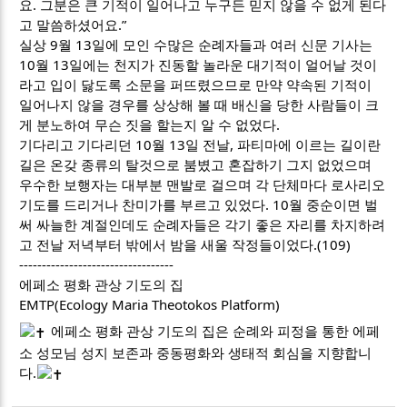
요. 그분은 큰 기적이 일어나고 누구든 믿지 않을 수 없게 된다
고 말씀하셨어요.”
실상 9월 13일에 모인 수많은 순례자들과 여러 신문 기사는
10월 13일에는 천지가 진동할 놀라운 대기적이 얼어날 것이
라고 입이 닳도록 소문을 퍼뜨렸으므로 만약 약속된 기적이
일어나지 않을 경우를 상상해 볼 때 배신을 당한 사람들이 크
게 분노하여 무슨 짓을 할는지 알 수 없었다.
기다리고 기다리던 10월 13일 전날, 파티마에 이르는 길이란
길은 온갖 종류의 탈것으로 붐볐고 혼잡하기 그지 없었으며
우수한 보행자는 대부분 맨발로 걸으며 각 단체마다 로사리오
기도를 드리거나 찬미가를 부르고 있었다. 10월 중순이면 벌
써 싸늘한 계절인데도 순례자들은 각기 좋은 자리를 차지하려
고 전날 저녁부터 밖에서 밤을 새울 작정들이었다.(109)
----------------------------------
에페소 평화 관상 기도의 집
EMTP(Ecology Maria Theotokos Platform)
에페소 평화 관상 기도의 집은 순례와 피정을 통한 에페
소 성모님 성지 보존과 중동평화와 생태적 회심을 지향합니
다.