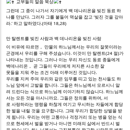
교부들의 말씀 묵상
그런데
그 종이 나가서 자기에게 백 데나리온을 빚진 동료 하
나를 만났다. 그러자 그를 붙들어 멱살을 잡고 ‘빚진 것을 갚아
라.’ 하고 말하였다.(마태 18,28)
만 탈렌트를 빚진 사람과 백 데나리온을 빚진 사람
이 비유에 따르면， 만물의 하느님께서는 우리의 잘못이라는
곤경에서 우리를 구해 주셨습니다. 이것이 만 탈렌트(24 절)가
나타내는 것입니다. 그러나 이는 우리 자신도 동료 종들에게
백데나리온， 곧 그들이 우리에게 저지른 사소한 잘
못들을 지워 주는 조건 아래 이루어진 것입니다.
우리를 지켜 주며 우리와 같은 임무를 띠고 있는 천사들도 하
느님 앞에서 고발을 합니다. 그들은 하느님께서 모르시니 알
려 드린다는 식으로 하느님께 이야기하지 않습니다. 하느님께
서는 모든 것을 아시니까요. 그들은 정의를 위하여, 서
로 사랑하라는 명령을 하찮게 여기고 무시하는 자들에게 합당
한 벌을 내릴 것을 요구합니다. 그때 우리가 합당한 상벌을 받
게 됩니다. 우리는 어떤 고통이나 걱정거리 또는 병을 얻는 식
으로 현세에서 벌을 받거나 아니면 미래의 삶에서 반드시 벌
을 받습니다. 하느님께서는 고집불통인 완고한 사람들을 변화