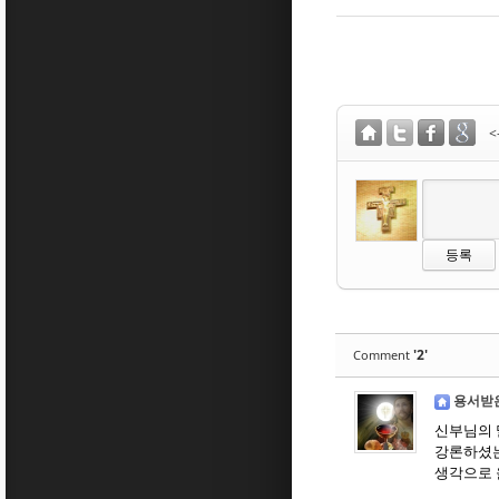
'2'
Comment
용서받
신부님의 
강론하셨는
생각으로 