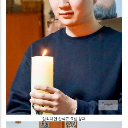
입회자인 한석규 요셉 형제