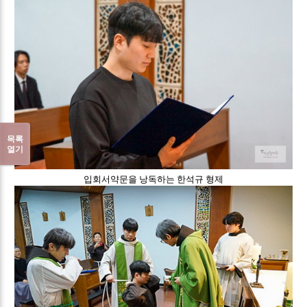
목록
열기
입회서약문을 낭독하는 한석규 형제