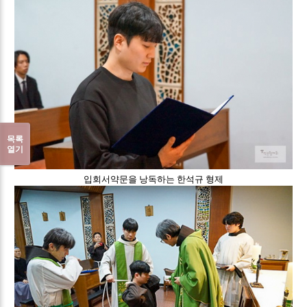
목록
열기
입회서약문을 낭독하는 한석규 형제