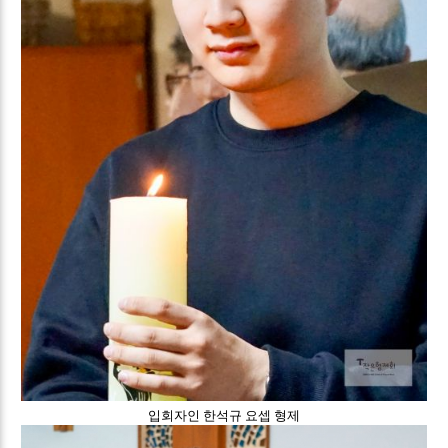
입회자인 한석규 요셉 형제