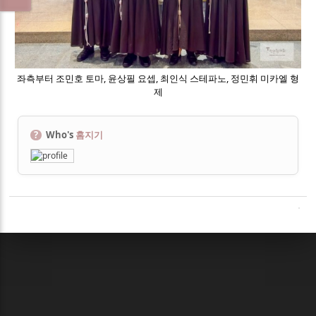
좌측부터 조민호 토마, 윤상필 요셉, 최인식 스테파노, 정민휘 미카엘 형
제
?
Who's
홈지기