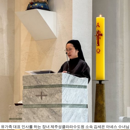
유가족 대표 인사를 하는 장녀 제주성클라라수도원 소속 김세은 아녜스 수녀님