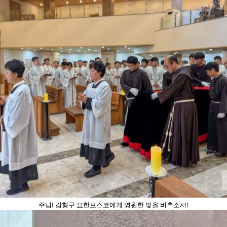
주님! 김형구 요한보스코에게 영원한 빛을 비추소서!