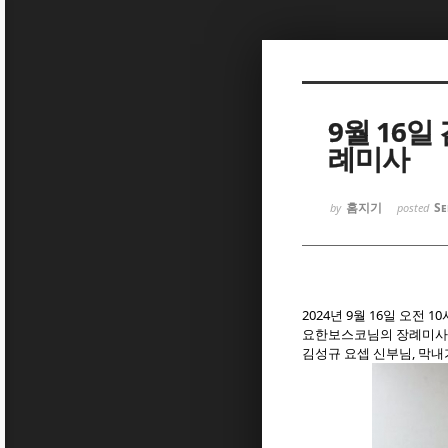
Sketchbook
Sketchbook
9월 16
례미사
홈지기
Se
by
posted
Sketchbook
Sketchbook
2024년 9월 16일 오
요한보스코님의 장례미사가
김성규 요셉 신부님, 막