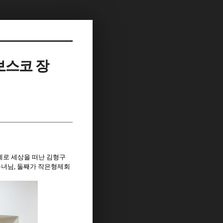
보스코 장
주례로 세상을 떠난 김형구
녀님, 둘째가 작은형제회