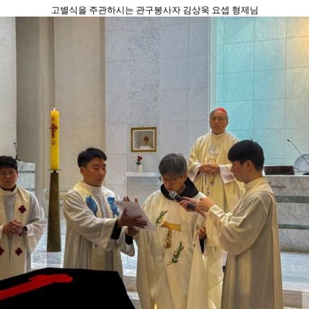
고별식을 주관하시는 관구봉사자 김상욱 요셉 형제님