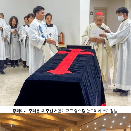
장례미사 주례를 해 주신 서울대교구 염수정 안드레아 추기경님.