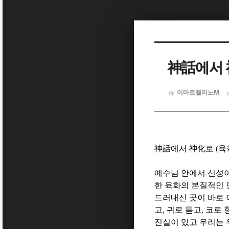
Sketchbook
Sketchbook
神話에서 
이마르첼리노M
by
Sketchbook
Sketchbook
神話
에서
神化
로
(
육
예수님 안에서 신성이
한 육화의 본질적인
드러내신 곳이 바로
고
,
귀로 듣고
,
코로 
진실이 있고 우리는 