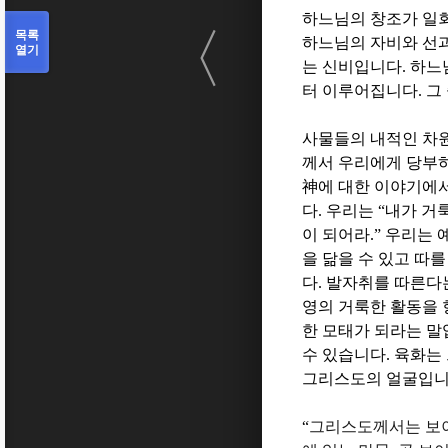
하느님의 창조가 일
〈
목록
하느님의 자비와 선과
열기
는 신비입니다
.
하느
터 이루어집니다
.
그
사물들의 내적인 차
께서 우리에게 당부
神
에 대한 이야기에
다
.
우리는
“
내가 거
이 되어라
.”
우리는 
을 닮을 수 있고 따
다
.
발자취를 따른다
영의 거룩한 활동을
한 모태가 되라는 
수 있습니다
.
육화는 
그리스도의 얼굴입
“
그리스도께서는 보이