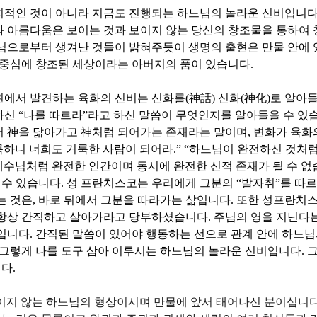
회적인 것이 아니라 지금도 진행되는 하느님의 놀라운 신비입니
 아름다움은 보이는 것과 보이지 않는 당신의 창조물을 통하여
님으로부터 생겨난 것들이 밝혀주듯이 생명의 출현은 만물 안에 
 중심에 창조된 세상이라는 아버지의 품이 있습니다
.
원에서 발견하는 육화의 신비는 신화를
(
神話
)
신화
(
神化
)
로 알아들
하신
“
나를 따르라
”
라고 하신 말씀이 무엇인지를 알아들을 수 있
서
神
을 닮아가고
神
처럼 되어가는 존재라는 말이며
,
변화가 육화
룩하니 너희도 거룩한 사람이 되어라
.” “
하느님이 완전하신 것처럼
예수님처럼 완전한 인간이며 동시에 완전한 신적 존재가 될 수 
를 수 있습니다
.
성 프란치스코는 우리에게 그분의
“
발자취
”
를 따
는 것은
,
바로 뒤에서 그분을 따라가는 삶입니다
.
또한 성프란치스
 항상 간직하고 살아가라고 당부하셨습니다
.
주님의 영을 지닌다
말입니다
.
간직된 말씀이 있어야 행동하는 선으로 관계 안에 하느님
그렇게 나를 도구 삼아 이루시는 하느님의 놀라운 신비입니다
.
그
니다
.
지 않는 하느님의 형상이시며 만물에 앞서 태어나신 분이십니