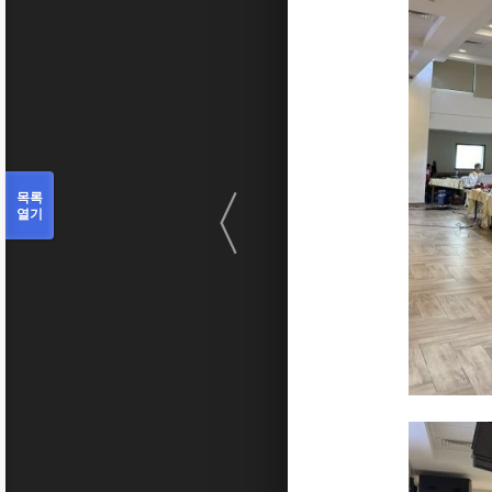
〈
목록
열기