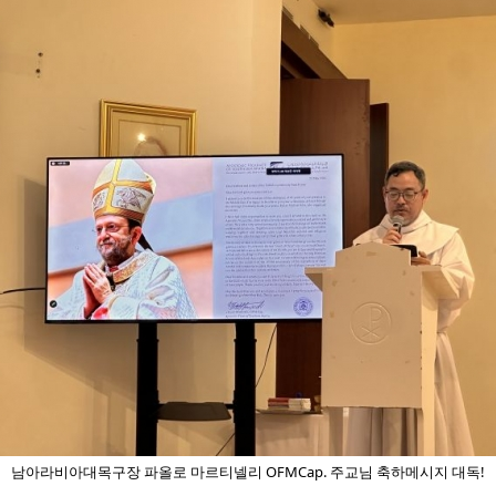
남아라비아대목구장 파올로 마르티넬리 OFMCap. 주교님 축하메시지 대독!