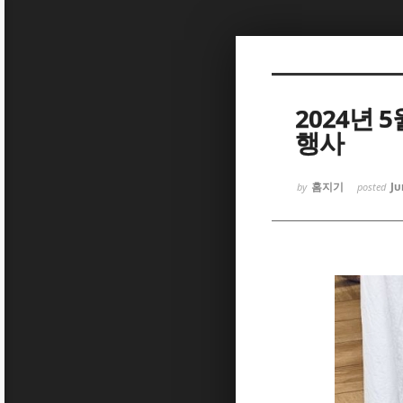
Sketchbook
Sketchbook
2024년 
행사
홈지기
Ju
by
posted
Sketchbook
Sketchbook