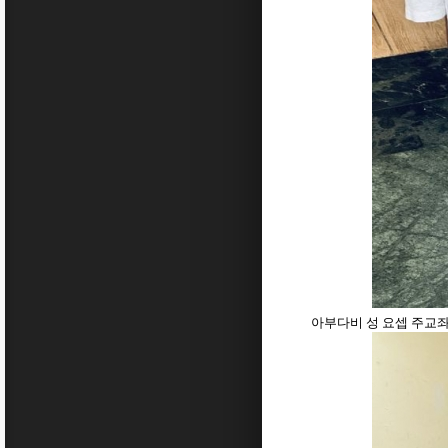
아부다비 성 요셉 주교좌