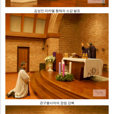
김성인 미카엘 형제의 소감 발표
관구봉사자의 장엄 강복