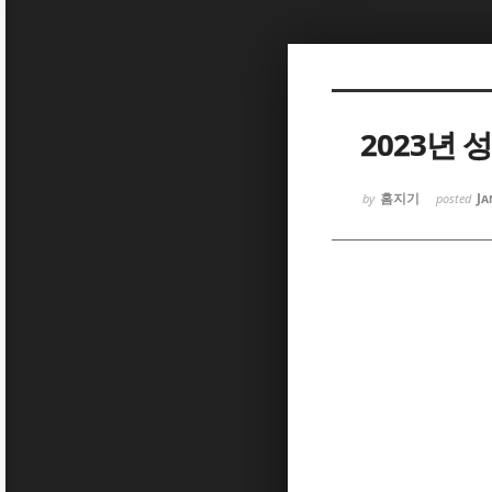
Sketchbook
Sketchbook
2023년
홈지기
Ja
by
posted
Sketchbook
Sketchbook