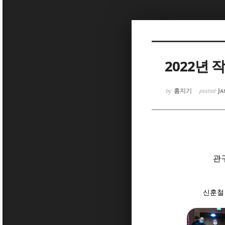
Sketchbook
Sketchbook
2022년
홈지기
Ja
by
posted
Sketchbook
Sketchbook
관
신훈철 