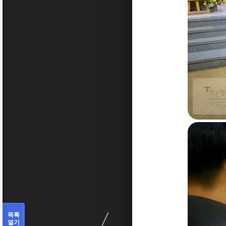
〈
목록
열기