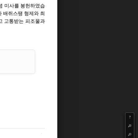
념 미사를 봉헌하였습
사 배쥐스땡 형제와 최
고 고통받는 피조물과
?