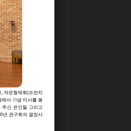
고, 작은형제회(프란치
체에서 기념 미사를 봉
 주신 은인들 그리고
20년 관구회의 결정사