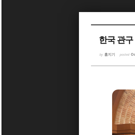
Sketchbook
Sketchbook
한국 관구
홈지기
Oc
by
posted
Sketchbook
Sketchbook