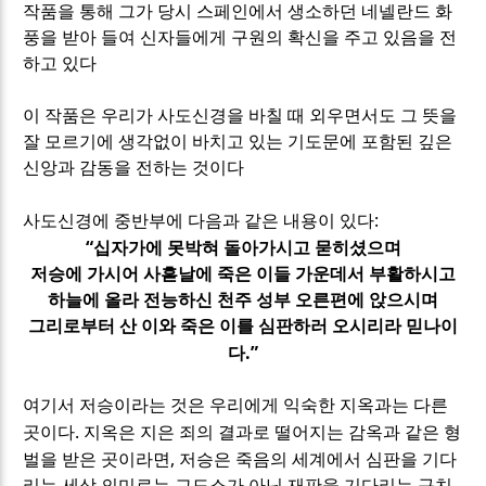
작품을 통해 그가 당시 스페인에서 생소하던 네넬란드 화
풍을 받아 들여 신자들에게 구원의 확신을 주고 있음을 전
하고 있다
이 작품은 우리가 사도신경을 바칠 때 외우면서도 그 뜻을
잘 모르기에 생각없이 바치고 있는 기도문에 포함된 깊은
신앙과 감동을 전하는 것이다
:
사도신경에 중반부에 다음과 같은 내용이 있다
“
십자가에 못박혀 돌아가시고 묻히셨으며
저승에 가시어 사흗날에 죽은 이들 가운데서 부활하시고
하늘에 올라 전능하신 천주 성부 오른편에 앉으시며
그리로부터 산 이와 죽은 이를 심판하러 오시리라 믿나이
.”
다
여기서 저승이라는 것은 우리에게 익숙한 지옥과는 다른
.
곳이다
지옥은 지은 죄의 결과로 떨어지는 감옥과 같은 형
,
벌을 받은 곳이라면
저승은 죽음의 세계에서 심판을 기다
리는 세상 의미로는 교도소가 아닌 재판을 기다리는 구치