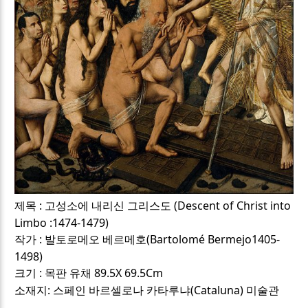
:
(Descent of Christ into
제목
고성소에 내리신 그리스도
Limbo :1474-1479)
:
(Bartolomé Bermejo1405-
작가
발토로메오 베르메호
1498)
:
89.5X 69.5Cm
크기
목판 유채
:
(Cataluna)
소재지
스페인 바르셀로나 카타루냐
미술관