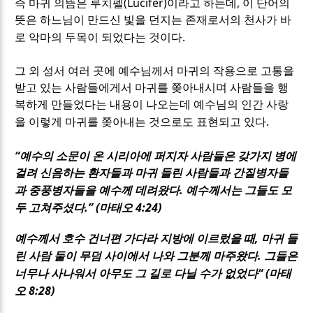
(Lucifer)
,
즉 마귀 의뜸은 루치펠
이라고 하는데
이 단어의
뜻은 하느님이 만드신 빛을 던지는 존재로서의 천사가 바
.
로 악마의 두목이 되었다는 것이다
그 외 성서 여러 곳에 예수님께서 마귀의 작용으로 고통을
받고 있는 사람들에게서 마귀를 쫒아내시며 사람들을 행
복하게 만들었다는 내용이 나오는데 예수님의 인간 사랑
.
을 이렇게 마귀를 쫒아내는 것으로도 표현되고 있다
“
예수의 소문이 온 시리아에 퍼지자 사람들은 갖가지 병에
걸려 신음하는 환자들과 마귀 들린 사람들과 간질병자들
.
과 중풍병자들을 예수께 데려왔다
예수께서는 그들도 모
.” (
4:24)
두 고쳐주셨다
마태오
,
예수께서 호수 건너편 가다라 지방에 이르렀을 때
마귀 들
.
린 사람 둘이 무덤 사이에서 나와 그분께 마주왔다
그들은
“ (
너무나 사나워서 아무도 그 길로 다닐 수가 없었다
마태
8:28)
오