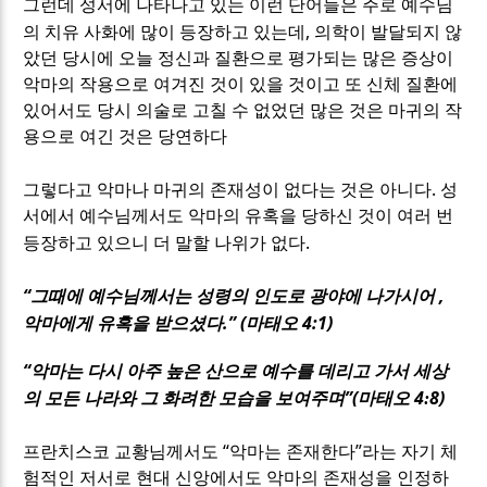
그런데 성서에 나타나고 있는 이런 단어들은 주로 예수님
,
의 치유 사화에 많이 등장하고 있는데
의학이 발달되지 않
았던 당시에 오늘 정신과 질환으로 평가되는 많은 증상이
악마의 작용으로 여겨진 것이 있을 것이고 또 신체 질환에
있어서도 당시 의술로 고칠 수 없었던 많은 것은 마귀의 작
용으로 여긴 것은 당연하다
.
그렇다고 악마나 마귀의 존재성이 없다는 것은 아니다
성
서에서 예수님께서도 악마의 유혹을 당하신 것이 여러 번
.
등장하고 있으니 더 말할 나위가 없다
“
,
그때에 예수님께서는 성령의 인도로 광야에 나가시어
.” (
4:1)
악마에게 유혹을 받으셨다
마태오
“
악마는 다시 아주 높은 산으로 예수를 데리고 가서 세상
”(
4
8
)
의 모든 나라와 그 화려한 모습을 보여주며
마태오
:
“
”
프란치스코 교황님께서도
악마는 존재한다
라는 자기 체
험적인 저서로 현대 신앙에서도 악마의 존재성을 인정하