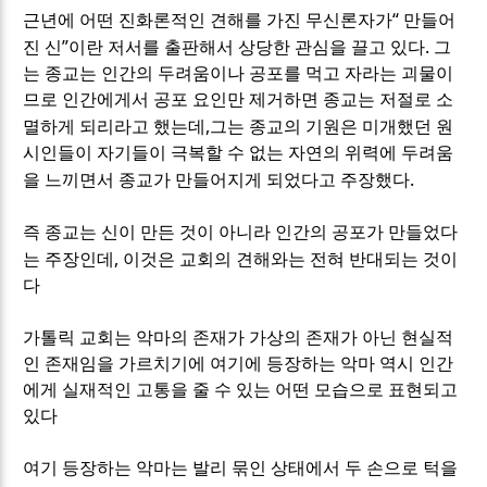
“
근년에 어떤 진화론적인 견해를 가진 무신론자가
만들어
”
.
진 신
이란 저서를 출판해서 상당한 관심을 끌고 있다
그
는 종교는 인간의 두려움이나 공포를 먹고 자라는 괴물이
므로 인간에게서 공포 요인만 제거하면 종교는 저절로 소
,
멸하게 되리라고 했는데
그는 종교의 기원은 미개했던 원
시인들이 자기들이 극복할 수 없는 자연의 위력에 두려움
.
을 느끼면서 종교가 만들어지게 되었다고 주장했다
즉 종교는 신이 만든 것이 아니라 인간의 공포가 만들었다
,
는 주장인데
이것은 교회의 견해와는 전혀 반대되는 것이
다
가톨릭 교회는 악마의 존재가 가상의 존재가 아닌 현실적
인 존재임을 가르치기에 여기에 등장하는 악마 역시 인간
에게 실재적인 고통을 줄 수 있는 어떤 모습으로 표현되고
있다
여기 등장하는 악마는 발리 묶인 상태에서 두 손으로 턱을