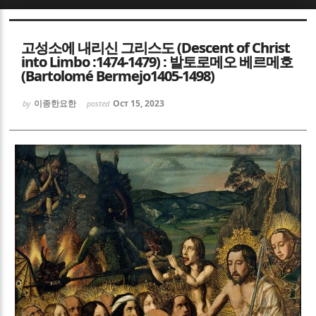
Sketchbook5, 스케치북5
Sketchbook5, 스케치북5
고성소에 내리신 그리스도 (Descent of Christ
into Limbo :1474-1479) : 발토로메오 베르메호
(Bartolomé Bermejo1405-1498)
이종한요한
Oct 15, 2023
by
posted
Sketchbook5, 스케치북5
Sketchbook5, 스케치북5