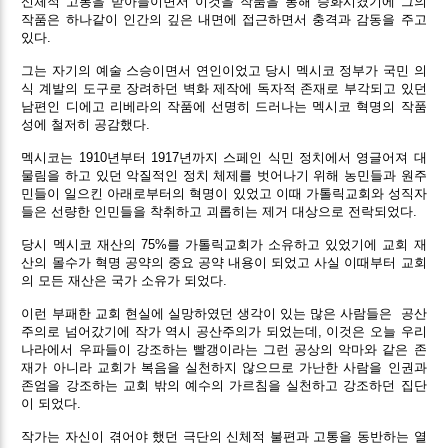
신체적 고통을 받아들이면서 이것을 작품을 통해 승화시켰기에 그의
작품은 하나같이 인간의 깊은 내면에 접근하면서 충격과 감동을 주고
있다.
그는 자기의 예술 스승이면서 연인이었고 당시 멕시코 정부가 국민 의
식 계발의 도구로 장려하던 벽화 제작에 독자적 존재로 부각되고 있던
남편인 디에고 리베라의 작품에 선명히 드러나는 멕시코 혁명의 작품
성에 철저히 공감했다.
멕시코는 1910년부터 1917년까지 스페인 식민 정치에서 영글어져 대
물림을 하고 있던 악질적인 정치 체제를 벗어나기 위해 농민들과 원주
민들이 일으킨 아래로부터의 혁명이 있었고 이때 가톨릭교회와 성직자
들은 선량한 인민들을 착취하고 괴롭히는 제거 대상으로 전락되었다.
당시 멕시코 재산의 75%를 가톨릭교회가 소유하고 있었기에 교회 재
산의 몰수가 혁명 공약의 중요 공약 내용이 되었고 사실 이때부터 교회
의 모든 재산은 국가 소유가 되었다.
이런 부패한 교회 현실에 실망하였던 생각이 있는 많은 사람들은
공산
주의로 넘어갔기에 작가 역시 공산주의가 되었는데, 이것은 오늘 우리
나라에서 우파들이 강조하는 빨갱이라는 그런 공상의 악마와 같은 존
재가 아니라 교회가 복음을 실천하지 않으므로 가난한 사람을 인권과
존엄을 강조하는 교회 밖의 예수의 가르침을 실천하고 강조하던 집단
이 되었다.
작가는 자신이 겪어야 했던 극단의 신체적 불편과 고통을 동반하는 열