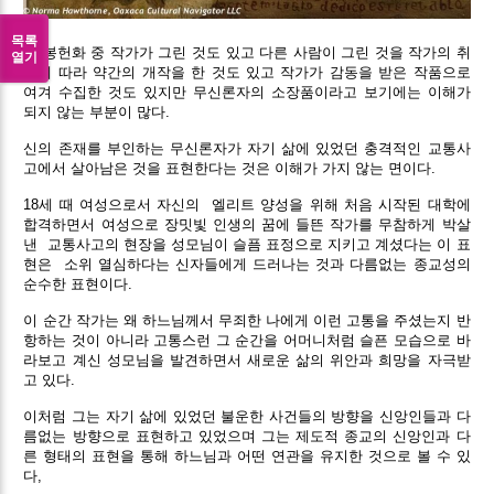
목록
이 봉헌화 중 작가가 그린 것도 있고 다른 사람이 그린 것을 작가의 취
열기
향에 따라 약간의 개작을 한 것도 있고 작가가 감동을 받은 작품으로
여겨 수집한 것도 있지만 무신론자의 소장품이라고 보기에는 이해가
되지 않는 부분이 많다.
신의 존재를 부인하는 무신론자가 자기 삶에 있었던 충격적인 교통사
고에서 살아남은 것을 표현한다는 것은 이해가 가지 않는 면이다.
18세 때 여성으로서 자신의 엘리트 양성을 위해 처음 시작된 대학에
합격하면서 여성으로 장밋빛 인생의 꿈에 들뜬 작가를 무참하게 박살
낸
교통사고의 현장을 성모님이 슬픔 표정으로 지키고 계셨다는 이 표
현은
소위 열심하다는 신자들에게 드러나는 것과 다름없는 종교성의
순수한 표현이다.
이 순간 작가는 왜 하느님께서 무죄한 나에게 이런 고통을 주셨는지 반
항하는 것이 아니라 고통스런 그 순간을 어머니처럼 슬픈 모습으로 바
라보고 계신 성모님을 발견하면서 새로운 삶의 위안과 희망을 자극받
고 있다.
이처럼 그는 자기 삶에 있었던 불운한 사건들의 방향을 신앙인들과 다
름없는 방향으로 표현하고 있었으며 그는 제도적 종교의 신앙인과 다
른 형태의 표현을 통해 하느님과 어떤 연관을 유지한 것으로 볼 수 있
다,