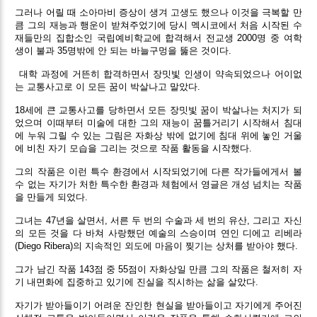
그러나 어릴 때 소아마비 증상이 생겨 고생도 했으나 이것을 극복할 만
큼 그의 재능과 행운이 받쳐주었기에 당시 멕시코에서 처음 시작된 수
재들만의 집합소인 국립예비학교에 합격해서 전교생 2000명 중 여학
생이 불과 35명밖에 안 되는 바늘구멍을 뚫은 것이다.
대학 과정에 거뜬히 합격하면서 장밋빛 인생이 약속되었으나 어이없
는 교통사고로 이 모든 꿈이 박살나고 말았다.
18세에 큰 교통사고를 당하면서 모든 장밋빛 꿈이 박살나는 처지가 되
었으며 이때부터 미술에 대한 그의 재능이 꿈틀거리기 시작해서 침대
에 누워 그릴 수 있는 그림은 자화상 밖에 없기에 침대 위에 놓인 거울
에 비친 자기 모습을 그리는 것으로 작품 활동을 시작했다.
그의 작품은 이런 특수 환경에서 시작되었기에 다른 작가들에게서 볼
수 없는 자기가 처한 특수한 환경과 체험에서 영글은 개성 넘치는 작품
을 만들게 되었다.
그녀는 47년을 살면서, 서른 두 번의 수술과 세 번의 유산, 그리고 자신
의 모든 것을 다 바쳐 사랑했던 예술의 스승이며 연인 디에고 리베라
(Diego Ribera)의 지속적인 외도에 마음이 찢기는 상처를 받아야 했다.
그가 남긴 작품 143점 중 55점이 자화상일 만큼 그의 작품은 철저히 자
기 내면화에 집중하고 있기에 진실을 직시하는 삶을 살았다.
자기가 받아들이기 어려운 잔인한 현실을 받아들이고 자기에게 주어진