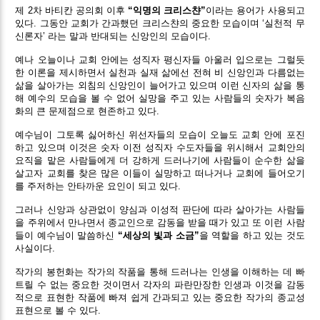
제 2차 바티칸 공의회 이후
“익명의 크리스챤”
이라는 용어가 사용되고
있다. 그동안 교회가 간과했던 크리스챤의 중요한 모습이며 ‘실천적 무
신론자’ 라는 말과 반대되는 신앙인의 모습이다.
예나 오늘이나 교회 안에는 성직자 평신자들 아울러 입으로는 그럴듯
한 이론을 제시하면서 실천과 실재 삶에선 전혀 비 신앙인과 다름없는
삶을 살아가는 외침의 신앙인이 늘어가고 있으며 이런 신자의 삶을 통
해 예수의 모습을 볼 수 없어 실망을 주고 있는 사람들의 숫자가 복음
화의 큰 문제점으로 현존하고 있다.
예수님이 그토록 싫어하신 위선자들의 모습이 오늘도 교회 안에 포진
하고 있으며 이것은 숫자 이전 성직자 수도자들을 위시해서 교회안의
요직을 맡은 사람들에게 더 강하게 드러나기에 사람들이 순수한 삶을
살고자 교회를 찾은 많은 이들이 실망하고 떠나거나 교회에 들어오기
를 주저하는 안타까운 요인이 되고 있다.
그러나 신앙과 상관없이 양심과 이성적 판단에 따라 살아가는 사람들
을 주위에서 만나면서 종교인으로 감동을 받을 때가 있고 또 이런 사람
들이 예수님이 말씀하신
“세상의 빛과 소금”
을 역할을 하고 있는 것도
사실이다.
작가의 봉헌화는 작가의 작품을 통해 드러나는 인생을 이해하는 데 빠
트릴 수 없는 중요한 것이면서 각자의 파란만장한 인생과 이것을 감동
적으로 표현한 작품에 빠져 쉽게 간과되고 있는 중요한 작가의 종교성
표현으로 볼 수 있다.